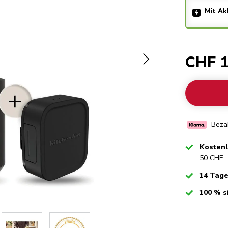
Mit Ak
CHF 1
Bezah
Checked
Kosten
50 CHF
Checked
14 Tag
Checked
100 % s