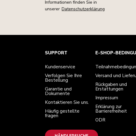
Informationen finden Sie in
unserer
Datenschutzerklärung
Kundenservice
Teilnahmebedingungen
Die Marke
Händlersuche
SUPPORT
E-SHOP-BEDING
Verfolgen Sie Ihre Bestellung
Versand und Lieferung
Unsere Geschichte
Garantie und Dokumente
Rückgaben und Erstattungen
Kontaktieren Sie uns.
Impressum
Kundenservice
Teilnahmebedingu
Häufig gestellte fragen
Erklärung zur Barrierefreiheit
ODR
Verfolgen Sie Ihre
Versand und Liefer
Bestellung
Rückgaben und
Garantie und
Erstattungen
Dokumente
Impressum
Kontaktieren Sie uns.
Erklärung zur
Häufig gestellte
Barrierefreiheit
fragen
ODR