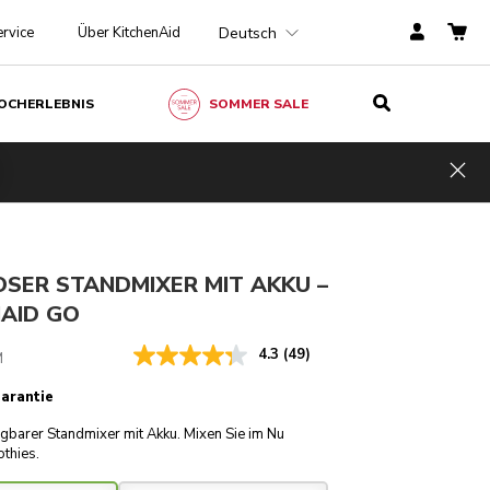
Deutsch
rvice
Über KitchenAid
OCHERLEBNIS
SOMMER SALE
CHF 179.-
IN DEN EINKAUFSWAGEN
HF 134.25
Inkl.
Kosten
MwSt.
Hid
einsparen
CHF 44.75
SER STANDMIXER MIT AKKU –
NAID GO
4.3
(49)
M
Garantie
agbarer Standmixer mit Akku. Mixen Sie im Nu
thies.