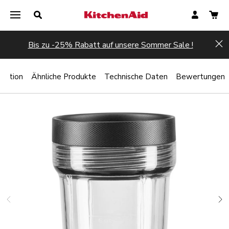
Bis zu -25% Rabatt auf unsere Sommer Sale !
Hi
iration
Ähnliche Produkte
Technische Daten
Bewertungen