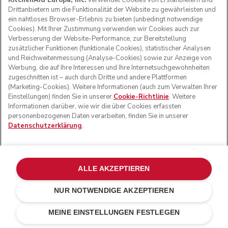
KitchenAid Europa, Inc.
verwendet Cookies von Erstanbietern und
Drittanbietern um die Funktionalität der Website zu gewährleisten und
100 % sichere Zahlung
ein nahtloses Browser-Erlebnis zu bieten (unbedingt notwendige
Cookies). Mit Ihrer Zustimmung verwenden wir Cookies auch zur
Verbesserung der Website-Performance, zur Bereitstellung
zusätzlicher Funktionen (funktionale Cookies), statistischer Analysen
Sichern Sie sich 5 % Rabatt, wenn
und Reichweitenmessung (Analyse-Cookies) sowie zur Anzeige von
Sie sich für unsere Neuigkeiten und
Werbung, die auf Ihre Interessen und Ihre Internetsuchgewohnheiten
zugeschnitten ist – auch durch Dritte und andere Plattformen
Angebote anmelden
(Marketing-Cookies). Weitere Informationen (auch zum Verwalten Ihrer
Einstellungen) finden Sie in unserer
Cookie-Richtlinie
. Weitere
Informationen finden Sie in unserer
Datenschutzerklärung
Informationen darüber, wie wir die über Cookies erfassten
personenbezogenen Daten verarbeiten, finden Sie in unserer
Datenschutzerklärung
.
Your email address
Vorname
ALLE AKZEPTIEREN
Nachname
NUR NOTWENDIGE AKZEPTIEREN
HÄNDLERSUCHE
MEINE EINSTELLUNGEN FESTLEGEN
Ich willige in die Verarbeitung meiner personenbezogenen
Daten ein, damit KitchenAid Europa Inc. mir auf