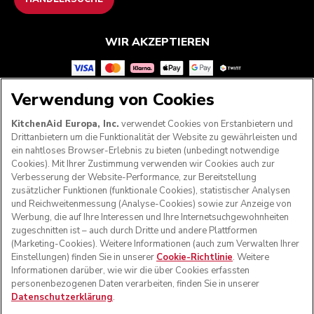
WIR AKZEPTIEREN
Verwendung von Cookies
FOLGEN SIE UNS
KitchenAid Europa, Inc.
verwendet Cookies von Erstanbietern und
Drittanbietern um die Funktionalität der Website zu gewährleisten und
ein nahtloses Browser-Erlebnis zu bieten (unbedingt notwendige
Cookies). Mit Ihrer Zustimmung verwenden wir Cookies auch zur
Verbesserung der Website-Performance, zur Bereitstellung
zusätzlicher Funktionen (funktionale Cookies), statistischer Analysen
und Reichweitenmessung (Analyse-Cookies) sowie zur Anzeige von
Werbung, die auf Ihre Interessen und Ihre Internetsuchgewohnheiten
zugeschnitten ist – auch durch Dritte und andere Plattformen
(Marketing-Cookies). Weitere Informationen (auch zum Verwalten Ihrer
Einstellungen) finden Sie in unserer
Cookie-Richtlinie
. Weitere
Informationen darüber, wie wir die über Cookies erfassten
© KitchenAid 2026 - Alle Rechte vorbehalten. KitchenAid
personenbezogenen Daten verarbeiten, finden Sie in unserer
und das Design der Küchenmaschine sind eingetragene
Datenschutzerklärung
.
Marken in den USA und in anderen Ländern.