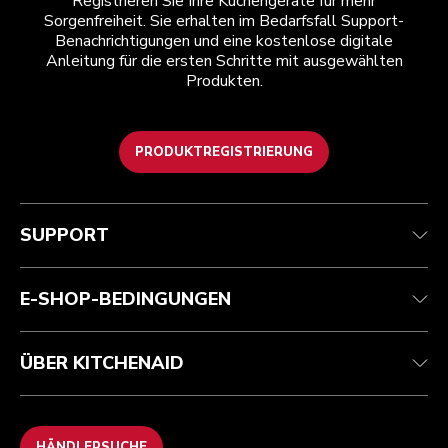
Registrieren Sie Ihre Küchengeräte für mehr
Sorgenfreiheit. Sie erhalten im Bedarfsfall Support-
Benachrichtigungen und eine kostenlose digitale
Anleitung für die ersten Schritte mit ausgewählten
Produkten.
PRODUKTREGISTRIERUNG
Kundenservice
Teilnahmebedingungen
Die Marke
Händlersuche
Verfolgen Sie Ihre Bestellung
Versand und Lieferung
Unsere Geschichte
SUPPORT
Garantie und Dokumente
Rückgaben und Erstattungen
Kontaktieren Sie uns.
Impressum
Häufig gestellte fragen
Erklärung zur Barrierefreiheit
ODR
E-SHOP-BEDINGUNGEN
ÜBER KITCHENAID
HÄNDLERSUCHE