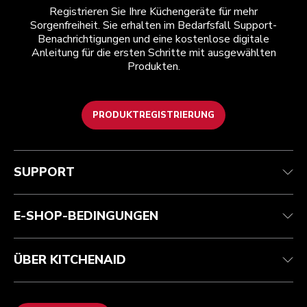
Registrieren Sie Ihre Küchengeräte für mehr
Sorgenfreiheit. Sie erhalten im Bedarfsfall Support-
Benachrichtigungen und eine kostenlose digitale
Anleitung für die ersten Schritte mit ausgewählten
Produkten.
PRODUKTREGISTRIERUNG
Kundenservice
Teilnahmebedingungen
Die Marke
Händlersuche
Verfolgen Sie Ihre Bestellung
Versand und Lieferung
Unsere Geschichte
SUPPORT
Garantie und Dokumente
Rückgaben und Erstattungen
Kontaktieren Sie uns.
Impressum
Häufig gestellte fragen
Erklärung zur Barrierefreiheit
ODR
E-SHOP-BEDINGUNGEN
ÜBER KITCHENAID