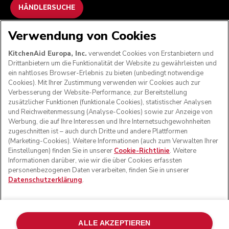
HÄNDLERSUCHE
Verwendung von Cookies
WIR AKZEPTIEREN
KitchenAid Europa, Inc.
verwendet Cookies von Erstanbietern und
Drittanbietern um die Funktionalität der Website zu gewährleisten und
ein nahtloses Browser-Erlebnis zu bieten (unbedingt notwendige
Cookies). Mit Ihrer Zustimmung verwenden wir Cookies auch zur
FOLGEN SIE UNS
Verbesserung der Website-Performance, zur Bereitstellung
zusätzlicher Funktionen (funktionale Cookies), statistischer Analysen
und Reichweitenmessung (Analyse-Cookies) sowie zur Anzeige von
Werbung, die auf Ihre Interessen und Ihre Internetsuchgewohnheiten
zugeschnitten ist – auch durch Dritte und andere Plattformen
(Marketing-Cookies). Weitere Informationen (auch zum Verwalten Ihrer
Einstellungen) finden Sie in unserer
Cookie-Richtlinie
. Weitere
Informationen darüber, wie wir die über Cookies erfassten
personenbezogenen Daten verarbeiten, finden Sie in unserer
Datenschutzerklärung
.
© KitchenAid 2026 - Alle Rechte vorbehalten. KitchenAid
und das Design der Küchenmaschine sind eingetragene
ALLE AKZEPTIEREN
Marken in den USA und in anderen Ländern.