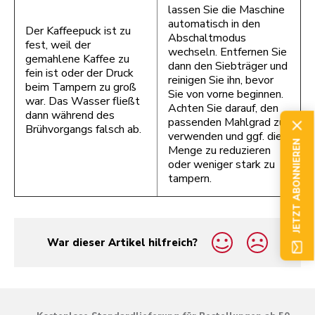
lassen Sie die Maschine
automatisch in den
Der Kaffeepuck ist zu
Abschaltmodus
fest, weil der
wechseln. Entfernen Sie
gemahlene Kaffee zu
dann den Siebträger und
fein ist oder der Druck
reinigen Sie ihn, bevor
beim Tampern zu groß
Sie von vorne beginnen.
war. Das Wasser fließt
Achten Sie darauf, den
dann während des
passenden Mahlgrad zu
Brühvorgangs falsch ab.
verwenden und ggf. die
JETZT ABONNIEREN
Menge zu reduzieren
oder weniger stark zu
tampern.
War dieser Artikel hilfreich?
yes
no