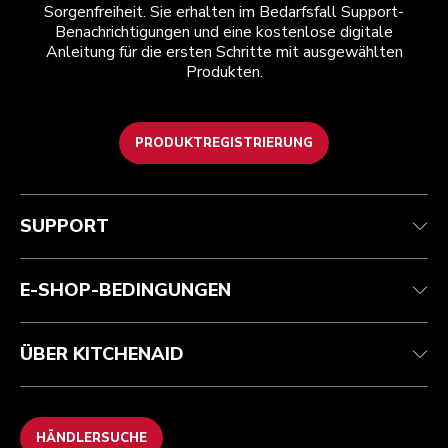
Sorgenfreiheit. Sie erhalten im Bedarfsfall Support-
Benachrichtigungen und eine kostenlose digitale
Anleitung für die ersten Schritte mit ausgewählten
Produkten.
PRODUKTREGISTRIERUNG
Kundenservice
Teilnahmebedingungen
Die Marke
Händlersuche
Verfolgen Sie Ihre Bestellung
Versand und Lieferung
Unsere Geschichte
SUPPORT
Garantie und Dokumente
Rückgaben und Erstattungen
Kontaktieren Sie uns.
Impressum
Häufig gestellte fragen
Erklärung zur Barrierefreiheit
ODR
E-SHOP-BEDINGUNGEN
ÜBER KITCHENAID
HÄNDLERSUCHE