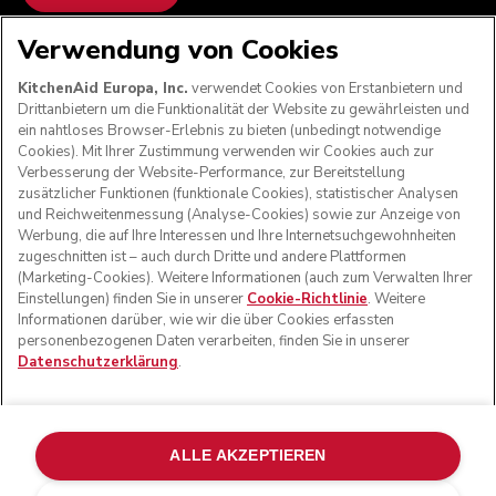
Verwendung von Cookies
WIR AKZEPTIEREN
KitchenAid Europa, Inc.
verwendet Cookies von Erstanbietern und
Drittanbietern um die Funktionalität der Website zu gewährleisten und
ein nahtloses Browser-Erlebnis zu bieten (unbedingt notwendige
Cookies). Mit Ihrer Zustimmung verwenden wir Cookies auch zur
FOLGEN SIE UNS
Verbesserung der Website-Performance, zur Bereitstellung
zusätzlicher Funktionen (funktionale Cookies), statistischer Analysen
und Reichweitenmessung (Analyse-Cookies) sowie zur Anzeige von
Werbung, die auf Ihre Interessen und Ihre Internetsuchgewohnheiten
zugeschnitten ist – auch durch Dritte und andere Plattformen
(Marketing-Cookies). Weitere Informationen (auch zum Verwalten Ihrer
Einstellungen) finden Sie in unserer
Cookie-Richtlinie
. Weitere
Informationen darüber, wie wir die über Cookies erfassten
personenbezogenen Daten verarbeiten, finden Sie in unserer
Datenschutzerklärung
.
© KitchenAid 2026 - Alle Rechte vorbehalten. KitchenAid
und das Design der Küchenmaschine sind eingetragene
ALLE AKZEPTIEREN
Marken in den USA und in anderen Ländern.