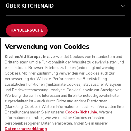
ÜBER KITCHENAID
HÄNDLERSUCHE
Verwendung von Cookies
WIR AKZEPTIEREN
KitchenAid Europa, Inc.
verwendet Cookies von Erstanbietern und
Drittanbietern um die Funktionalität der Website zu gewährleisten und
ein nahtloses Browser-Erlebnis zu bieten (unbedingt notwendige
Cookies). Mit Ihrer Zustimmung verwenden wir Cookies auch zur
FOLGEN SIE UNS
Verbesserung der Website-Performance, zur Bereitstellung
zusätzlicher Funktionen (funktionale Cookies), statistischer Analysen
und Reichweitenmessung (Analyse-Cookies) sowie zur Anzeige von
Werbung, die auf Ihre Interessen und Ihre Internetsuchgewohnheiten
zugeschnitten ist – auch durch Dritte und andere Plattformen
(Marketing-Cookies). Weitere Informationen (auch zum Verwalten Ihrer
Einstellungen) finden Sie in unserer
Cookie-Richtlinie
. Weitere
Informationen darüber, wie wir die über Cookies erfassten
personenbezogenen Daten verarbeiten, finden Sie in unserer
Datenschutzerklärung
.