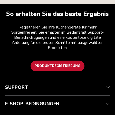
So erhalten Sie das beste Ergebnis
Registrieren Sie Ihre Küchengeräte für mehr
Sorgenfreiheit. Sie erhalten im Bedarfsfall Support-
Benachrichtigungen und eine kostenlose digitale
Anleitung für die ersten Schritte mit ausgewählten
Produkten.
PRODUKTREGISTRIERUNG
Kundenservice
Teilnahmebedingungen
Die Marke
Händlersuche
Verfolgen Sie Ihre Bestellung
Versand und Lieferung
Unsere Geschichte
SUPPORT
Garantie und Dokumente
Rückgaben und Erstattungen
Kontaktieren Sie uns.
Impressum
Häufig gestellte fragen
Erklärung zur Barrierefreiheit
ODR
E-SHOP-BEDINGUNGEN