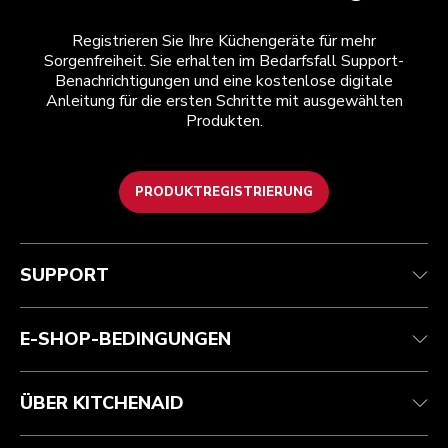
Registrieren Sie Ihre Küchengeräte für mehr
Sorgenfreiheit. Sie erhalten im Bedarfsfall Support-
Benachrichtigungen und eine kostenlose digitale
Anleitung für die ersten Schritte mit ausgewählten
Produkten.
PRODUKTREGISTRIERUNG
Kundenservice
Teilnahmebedingungen
Die Marke
Händlersuche
Verfolgen Sie Ihre Bestellung
Versand und Lieferung
Unsere Geschichte
SUPPORT
Garantie und Dokumente
Rückgaben und Erstattungen
Kontaktieren Sie uns.
Impressum
Häufig gestellte fragen
Erklärung zur Barrierefreiheit
ODR
E-SHOP-BEDINGUNGEN
ÜBER KITCHENAID