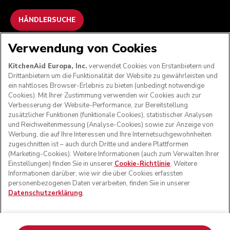
HÄNDLERSUCHE
Verwendung von Cookies
WIR AKZEPTIEREN
KitchenAid Europa, Inc.
verwendet Cookies von Erstanbietern und
Drittanbietern um die Funktionalität der Website zu gewährleisten und
ein nahtloses Browser-Erlebnis zu bieten (unbedingt notwendige
Cookies). Mit Ihrer Zustimmung verwenden wir Cookies auch zur
FOLGEN SIE UNS
Verbesserung der Website-Performance, zur Bereitstellung
zusätzlicher Funktionen (funktionale Cookies), statistischer Analysen
und Reichweitenmessung (Analyse-Cookies) sowie zur Anzeige von
Werbung, die auf Ihre Interessen und Ihre Internetsuchgewohnheiten
zugeschnitten ist – auch durch Dritte und andere Plattformen
(Marketing-Cookies). Weitere Informationen (auch zum Verwalten Ihrer
Einstellungen) finden Sie in unserer
Cookie-Richtlinie
. Weitere
Informationen darüber, wie wir die über Cookies erfassten
personenbezogenen Daten verarbeiten, finden Sie in unserer
Datenschutzerklärung
.
© KitchenAid 2026 - Alle Rechte vorbehalten. KitchenAid