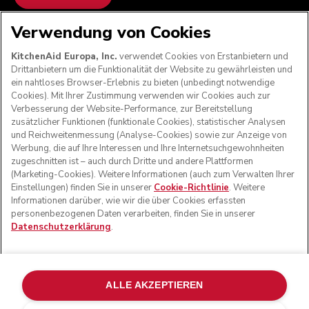
Verwendung von Cookies
WIR AKZEPTIEREN
KitchenAid Europa, Inc.
verwendet Cookies von Erstanbietern und
Drittanbietern um die Funktionalität der Website zu gewährleisten und
ein nahtloses Browser-Erlebnis zu bieten (unbedingt notwendige
Cookies). Mit Ihrer Zustimmung verwenden wir Cookies auch zur
FOLGEN SIE UNS
Verbesserung der Website-Performance, zur Bereitstellung
zusätzlicher Funktionen (funktionale Cookies), statistischer Analysen
und Reichweitenmessung (Analyse-Cookies) sowie zur Anzeige von
Werbung, die auf Ihre Interessen und Ihre Internetsuchgewohnheiten
zugeschnitten ist – auch durch Dritte und andere Plattformen
(Marketing-Cookies). Weitere Informationen (auch zum Verwalten Ihrer
Einstellungen) finden Sie in unserer
Cookie-Richtlinie
. Weitere
Informationen darüber, wie wir die über Cookies erfassten
personenbezogenen Daten verarbeiten, finden Sie in unserer
Datenschutzerklärung
.
© KitchenAid 2026 - Alle Rechte vorbehalten. KitchenAid
und das Design der Küchenmaschine sind eingetragene
ALLE AKZEPTIEREN
Marken in den USA und in anderen Ländern.