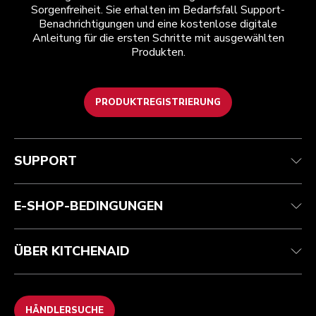
Sorgenfreiheit. Sie erhalten im Bedarfsfall Support-
Benachrichtigungen und eine kostenlose digitale
Anleitung für die ersten Schritte mit ausgewählten
Produkten.
PRODUKTREGISTRIERUNG
Kundenservice
Teilnahmebedingungen
Die Marke
Händlersuche
Verfolgen Sie Ihre Bestellung
Versand und Lieferung
Unsere Geschichte
SUPPORT
Garantie und Dokumente
Rückgaben und Erstattungen
Kontaktieren Sie uns.
Impressum
Häufig gestellte fragen
Erklärung zur Barrierefreiheit
ODR
E-SHOP-BEDINGUNGEN
ÜBER KITCHENAID
HÄNDLERSUCHE