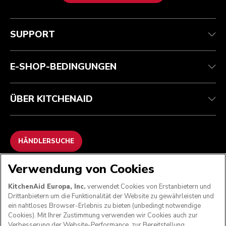
Kundenservice
Teilnahmebedingungen
Die Marke
Händlersuche
Verfolgen Sie Ihre Bestellung
Versand und Lieferung
Unsere Geschichte
SUPPORT
Garantie und Dokumente
Rückgaben und Erstattungen
Kontaktieren Sie uns.
Impressum
Häufig gestellte fragen
Erklärung zur Barrierefreiheit
ODR
E-SHOP-BEDINGUNGEN
ÜBER KITCHENAID
HÄNDLERSUCHE
Verwendung von Cookies
WIR AKZEPTIEREN
KitchenAid Europa, Inc.
verwendet Cookies von Erstanbietern und
Drittanbietern um die Funktionalität der Website zu gewährleisten und
ein nahtloses Browser-Erlebnis zu bieten (unbedingt notwendige
Cookies). Mit Ihrer Zustimmung verwenden wir Cookies auch zur
FOLGEN SIE UNS
Verbesserung der Website-Performance, zur Bereitstellung