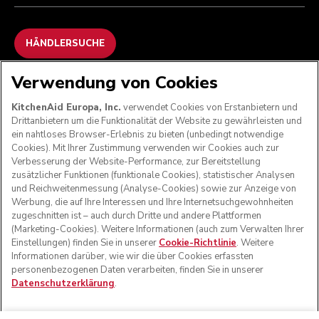
HÄNDLERSUCHE
Verwendung von Cookies
WIR AKZEPTIEREN
KitchenAid Europa, Inc.
verwendet Cookies von Erstanbietern und
Drittanbietern um die Funktionalität der Website zu gewährleisten und
ein nahtloses Browser-Erlebnis zu bieten (unbedingt notwendige
Cookies). Mit Ihrer Zustimmung verwenden wir Cookies auch zur
FOLGEN SIE UNS
Verbesserung der Website-Performance, zur Bereitstellung
zusätzlicher Funktionen (funktionale Cookies), statistischer Analysen
und Reichweitenmessung (Analyse-Cookies) sowie zur Anzeige von
Werbung, die auf Ihre Interessen und Ihre Internetsuchgewohnheiten
zugeschnitten ist – auch durch Dritte und andere Plattformen
(Marketing-Cookies). Weitere Informationen (auch zum Verwalten Ihrer
Einstellungen) finden Sie in unserer
Cookie-Richtlinie
. Weitere
Informationen darüber, wie wir die über Cookies erfassten
personenbezogenen Daten verarbeiten, finden Sie in unserer
Datenschutzerklärung
.