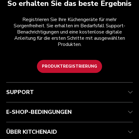
So erhalten Sie das beste Ergebnis
Registrieren Sie Ihre Küchengeräte für mehr
Sorgenfreiheit. Sie erhalten im Bedarfsfall Support-
Benachrichtigungen und eine kostenlose digitale
Anleitung für die ersten Schritte mit ausgewählten
Produkten.
PRODUKTREGISTRIERUNG
Kundenservice
Teilnahmebedingungen
Die Marke
Händlersuche
Verfolgen Sie Ihre Bestellung
Versand und Lieferung
Unsere Geschichte
SUPPORT
Garantie und Dokumente
Rückgaben und Erstattungen
Kontaktieren Sie uns.
Impressum
Häufig gestellte fragen
Erklärung zur Barrierefreiheit
ODR
E-SHOP-BEDINGUNGEN
ÜBER KITCHENAID