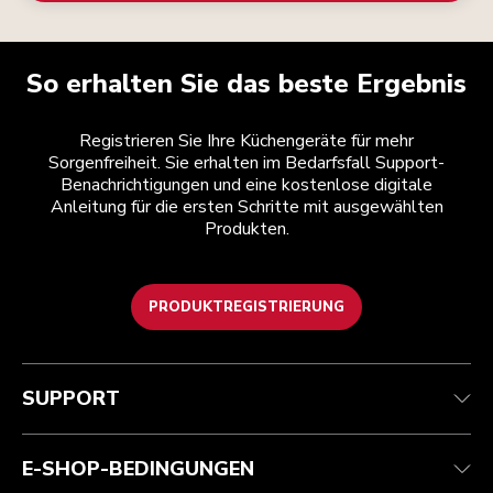
So erhalten Sie das beste Ergebnis
Registrieren Sie Ihre Küchengeräte für mehr
Sorgenfreiheit. Sie erhalten im Bedarfsfall Support-
Benachrichtigungen und eine kostenlose digitale
Anleitung für die ersten Schritte mit ausgewählten
Produkten.
PRODUKTREGISTRIERUNG
Kundenservice
Teilnahmebedingungen
Die Marke
Händlersuche
Verfolgen Sie Ihre Bestellung
Versand und Lieferung
Unsere Geschichte
SUPPORT
Garantie und Dokumente
Rückgaben und Erstattungen
Kontaktieren Sie uns.
Impressum
Häufig gestellte fragen
Erklärung zur Barrierefreiheit
ODR
E-SHOP-BEDINGUNGEN