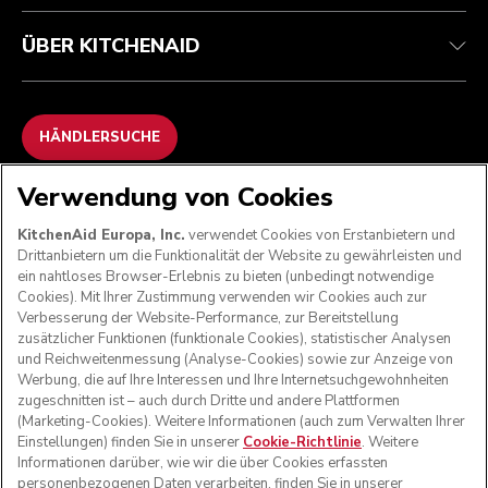
ÜBER KITCHENAID
HÄNDLERSUCHE
Verwendung von Cookies
WIR AKZEPTIEREN
KitchenAid Europa, Inc.
verwendet Cookies von Erstanbietern und
Drittanbietern um die Funktionalität der Website zu gewährleisten und
ein nahtloses Browser-Erlebnis zu bieten (unbedingt notwendige
Cookies). Mit Ihrer Zustimmung verwenden wir Cookies auch zur
FOLGEN SIE UNS
Verbesserung der Website-Performance, zur Bereitstellung
zusätzlicher Funktionen (funktionale Cookies), statistischer Analysen
und Reichweitenmessung (Analyse-Cookies) sowie zur Anzeige von
Werbung, die auf Ihre Interessen und Ihre Internetsuchgewohnheiten
zugeschnitten ist – auch durch Dritte und andere Plattformen
(Marketing-Cookies). Weitere Informationen (auch zum Verwalten Ihrer
Einstellungen) finden Sie in unserer
Cookie-Richtlinie
. Weitere
Informationen darüber, wie wir die über Cookies erfassten
personenbezogenen Daten verarbeiten, finden Sie in unserer