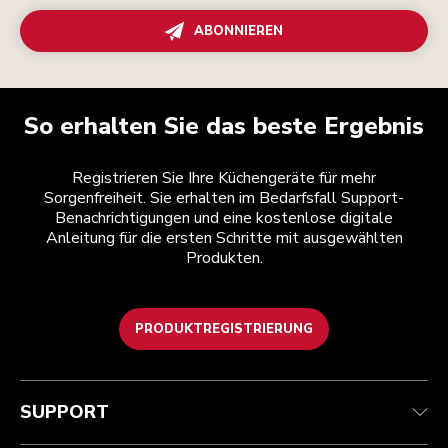
ABONNIEREN
So erhalten Sie das beste Ergebnis
Registrieren Sie Ihre Küchengeräte für mehr
Sorgenfreiheit. Sie erhalten im Bedarfsfall Support-
Benachrichtigungen und eine kostenlose digitale
Anleitung für die ersten Schritte mit ausgewählten
Produkten.
PRODUKTREGISTRIERUNG
Kundenservice
Teilnahmebedingungen
Die Marke
Händlersuche
Verfolgen Sie Ihre Bestellung
Versand und Lieferung
Unsere Geschichte
SUPPORT
Garantie und Dokumente
Rückgaben und Erstattungen
Kontaktieren Sie uns.
Impressum
Häufig gestellte fragen
Erklärung zur Barrierefreiheit