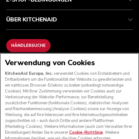
ÜBER KITCHENAID
HÄNDLERSUCHE
Verwendung von Cookies
WIR AKZEPTIEREN
KitchenAid Europa, Inc.
verwendet Cookies von Erstanbietern und
Drittanbietern um die Funktionalität der Website zu gewährleisten und
ein nahtloses Browser-Erlebnis zu bieten (unbedingt notwendige
Cookies). Mit Ihrer Zustimmung verwenden wir Cookies auch zur
FOLGEN SIE UNS
Verbesserung der Website-Performance, zur Bereitstellung
zusätzlicher Funktionen (funktionale Cookies), statistischer Analysen
und Reichweitenmessung (Analyse-Cookies) sowie zur Anzeige von
Werbung, die auf Ihre Interessen und Ihre Internetsuchgewohnheiten
zugeschnitten ist – auch durch Dritte und andere Plattformen
(Marketing-Cookies). Weitere Informationen (auch zum Verwalten Ihrer
Einstellungen) finden Sie in unserer
Cookie-Richtlinie
. Weitere
Informationen darüber, wie wir die über Cookies erfassten