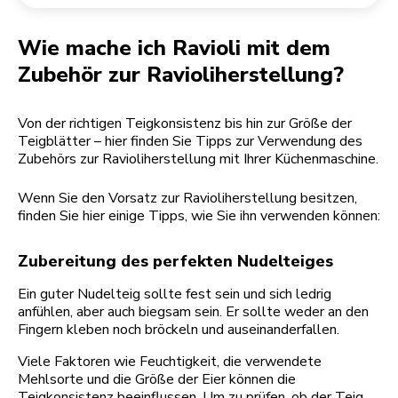
Rücksendung einer Bestellung
Kaffeemühle
Mein Konto
Wie mache ich Ravioli mit dem
Zubehör zur Ravioliherstellung?
Von der richtigen Teigkonsistenz bis hin zur Größe der
Teigblätter – hier finden Sie Tipps zur Verwendung des
Zubehörs zur Ravioliherstellung mit Ihrer Küchenmaschine.
Wenn Sie den Vorsatz zur Ravioliherstellung besitzen,
finden Sie hier einige Tipps, wie Sie ihn verwenden können:
Zubereitung des perfekten Nudelteiges
Ein guter Nudelteig sollte fest sein und sich ledrig
anfühlen, aber auch biegsam sein. Er sollte weder an den
Fingern kleben noch bröckeln und auseinanderfallen.
Viele Faktoren wie Feuchtigkeit, die verwendete
Mehlsorte und die Größe der Eier können die
Teigkonsistenz beeinflussen. Um zu prüfen, ob der Teig