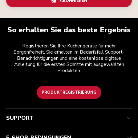
ABONNIEREN
So erhalten Sie das beste Ergebnis
Registrieren Sie Ihre Küchengeräte für mehr
Sorgenfreiheit. Sie erhalten im Bedarfsfall Support-
Benachrichtigungen und eine kostenlose digitale
Anleitung für die ersten Schritte mit ausgewählten
Produkten.
PRODUKTREGISTRIERUNG
Kundenservice
Teilnahmebedingungen
Die Marke
Händlersuche
Verfolgen Sie Ihre Bestellung
Versand und Lieferung
Unsere Geschichte
SUPPORT
Garantie und Dokumente
Rückgaben und Erstattungen
Kontaktieren Sie uns.
Impressum
Häufig gestellte fragen
Erklärung zur Barrierefreiheit
ODR
E-SHOP-BEDINGUNGEN