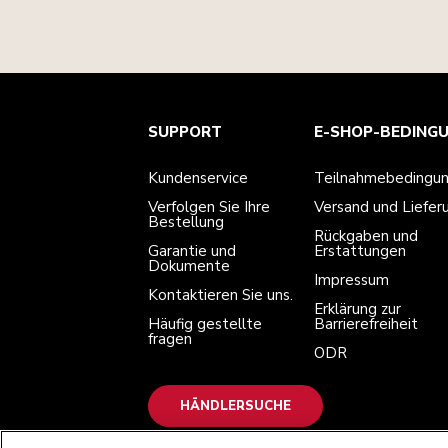
Kundenservice
Teilnahmebedingungen
Die Marke
Händlersuche
SUPPORT
E-SHOP-BEDING
Verfolgen Sie Ihre Bestellung
Versand und Lieferung
Unsere Geschichte
Garantie und Dokumente
Rückgaben und Erstattungen
Kontaktieren Sie uns.
Impressum
Kundenservice
Teilnahmebedingu
Häufig gestellte fragen
Erklärung zur Barrierefreiheit
ODR
Verfolgen Sie Ihre
Versand und Liefer
Bestellung
Rückgaben und
Garantie und
Erstattungen
Dokumente
Impressum
Kontaktieren Sie uns.
Erklärung zur
Häufig gestellte
Barrierefreiheit
fragen
ODR
HÄNDLERSUCHE