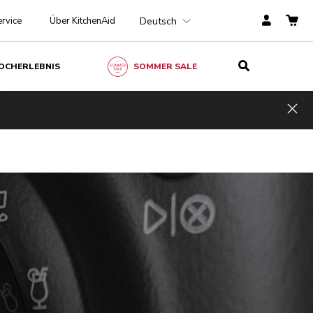
Deutsch
rvice
Über KitchenAid
OCHERLEBNIS
SOMMER SALE
Hid