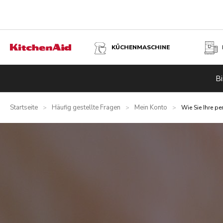
KÜCHENMASCHINE
Bi
Startseite
Häufig gestellte Fragen
Mein Konto
>
>
>
Wie Sie Ihre 