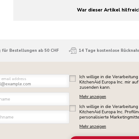
War dieser Artikel hilfreic
yes
no
 für Bestellungen ab 50 CHF
14 Tage kostenlose Rückna
Ich willige in die Verarbeitu
r email address
KitchenAid Europa Inc. mir a
zusenden kann.
Mehr anzeigen
rname
Ich willige in die Verarbeitu
KitchenAid Europa Inc. Profili
chname
personalisierte Marketingmitt
Mehr anzeigen