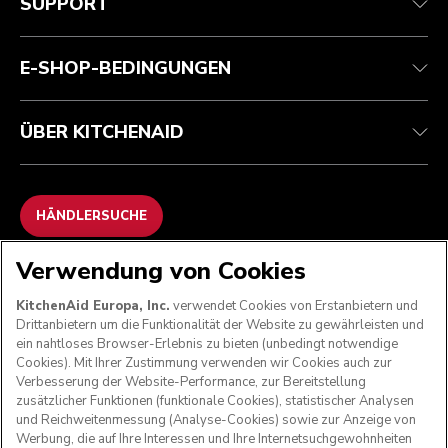
SUPPORT
Garantie und Dokumente
Rückgaben und Erstattungen
Kontaktieren Sie uns.
Impressum
Häufig gestellte fragen
Erklärung zur Barrierefreiheit
ODR
E-SHOP-BEDINGUNGEN
ÜBER KITCHENAID
HÄNDLERSUCHE
Verwendung von Cookies
WIR AKZEPTIEREN
KitchenAid Europa, Inc.
verwendet Cookies von Erstanbietern und
Drittanbietern um die Funktionalität der Website zu gewährleisten und
ein nahtloses Browser-Erlebnis zu bieten (unbedingt notwendige
Cookies). Mit Ihrer Zustimmung verwenden wir Cookies auch zur
FOLGEN SIE UNS
Verbesserung der Website-Performance, zur Bereitstellung
zusätzlicher Funktionen (funktionale Cookies), statistischer Analysen
und Reichweitenmessung (Analyse-Cookies) sowie zur Anzeige von
Werbung, die auf Ihre Interessen und Ihre Internetsuchgewohnheiten