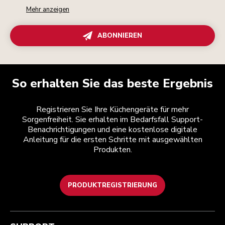
Mehr anzeigen
ABONNIEREN
So erhalten Sie das beste Ergebnis
Registrieren Sie Ihre Küchengeräte für mehr
Sorgenfreiheit. Sie erhalten im Bedarfsfall Support-
Benachrichtigungen und eine kostenlose digitale
Anleitung für die ersten Schritte mit ausgewählten
Produkten.
PRODUKTREGISTRIERUNG
Kundenservice
Teilnahmebedingungen
Die Marke
Händlersuche
Verfolgen Sie Ihre Bestellung
Versand und Lieferung
Unsere Geschichte