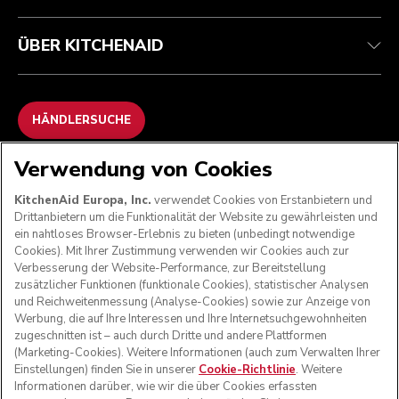
ÜBER KITCHENAID
HÄNDLERSUCHE
Verwendung von Cookies
WIR AKZEPTIEREN
KitchenAid Europa, Inc.
verwendet Cookies von Erstanbietern und
Drittanbietern um die Funktionalität der Website zu gewährleisten und
ein nahtloses Browser-Erlebnis zu bieten (unbedingt notwendige
Cookies). Mit Ihrer Zustimmung verwenden wir Cookies auch zur
FOLGEN SIE UNS
Verbesserung der Website-Performance, zur Bereitstellung
zusätzlicher Funktionen (funktionale Cookies), statistischer Analysen
und Reichweitenmessung (Analyse-Cookies) sowie zur Anzeige von
Werbung, die auf Ihre Interessen und Ihre Internetsuchgewohnheiten
zugeschnitten ist – auch durch Dritte und andere Plattformen
(Marketing-Cookies). Weitere Informationen (auch zum Verwalten Ihrer
Einstellungen) finden Sie in unserer
Cookie-Richtlinie
. Weitere
Informationen darüber, wie wir die über Cookies erfassten