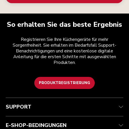
So erhalten Sie das beste Ergebnis
Registrieren Sie Ihre Küchengeräte für mehr
Sorgenfreiheit. Sie erhalten im Bedarfsfall Support-
Benachrichtigungen und eine kostenlose digitale
Anleitung für die ersten Schritte mit ausgewählten
Produkten.
PRODUKTREGISTRIERUNG
Kundenservice
Teilnahmebedingungen
Die Marke
Händlersuche
Verfolgen Sie Ihre Bestellung
Versand und Lieferung
Unsere Geschichte
SUPPORT
Garantie und Dokumente
Rückgaben und Erstattungen
Kontaktieren Sie uns.
Impressum
Häufig gestellte fragen
Erklärung zur Barrierefreiheit
ODR
E-SHOP-BEDINGUNGEN