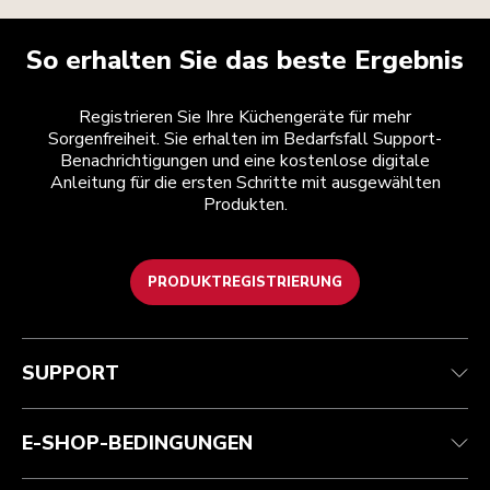
So erhalten Sie das beste Ergebnis
Registrieren Sie Ihre Küchengeräte für mehr
Sorgenfreiheit. Sie erhalten im Bedarfsfall Support-
Benachrichtigungen und eine kostenlose digitale
Anleitung für die ersten Schritte mit ausgewählten
Produkten.
PRODUKTREGISTRIERUNG
Kundenservice
Teilnahmebedingungen
Die Marke
Händlersuche
Verfolgen Sie Ihre Bestellung
Versand und Lieferung
Unsere Geschichte
SUPPORT
Garantie und Dokumente
Rückgaben und Erstattungen
Kontaktieren Sie uns.
Impressum
Häufig gestellte fragen
Erklärung zur Barrierefreiheit
ODR
E-SHOP-BEDINGUNGEN