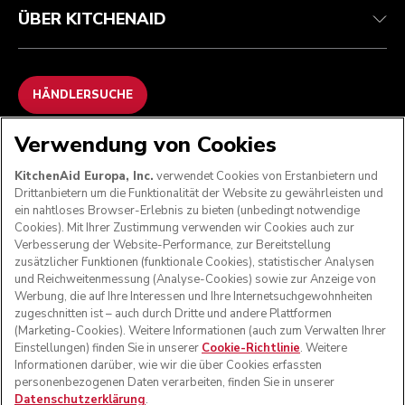
ÜBER KITCHENAID
HÄNDLERSUCHE
Verwendung von Cookies
WIR AKZEPTIEREN
KitchenAid Europa, Inc.
verwendet Cookies von Erstanbietern und
Drittanbietern um die Funktionalität der Website zu gewährleisten und
ein nahtloses Browser-Erlebnis zu bieten (unbedingt notwendige
Cookies). Mit Ihrer Zustimmung verwenden wir Cookies auch zur
FOLGEN SIE UNS
Verbesserung der Website-Performance, zur Bereitstellung
zusätzlicher Funktionen (funktionale Cookies), statistischer Analysen
und Reichweitenmessung (Analyse-Cookies) sowie zur Anzeige von
Werbung, die auf Ihre Interessen und Ihre Internetsuchgewohnheiten
zugeschnitten ist – auch durch Dritte und andere Plattformen
(Marketing-Cookies). Weitere Informationen (auch zum Verwalten Ihrer
Einstellungen) finden Sie in unserer
Cookie-Richtlinie
. Weitere
Informationen darüber, wie wir die über Cookies erfassten
personenbezogenen Daten verarbeiten, finden Sie in unserer
Datenschutzerklärung
.