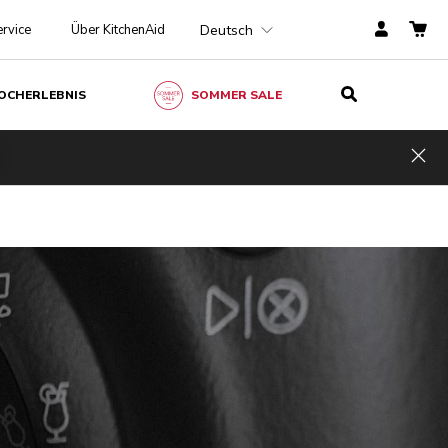
Deutsch
rvice
Über KitchenAid
OCHERLEBNIS
SOMMER SALE
Hid