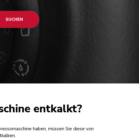
SUCHEN
schine entkalkt?
pressomaschine haben, müssen Sie diese von
tkalken.