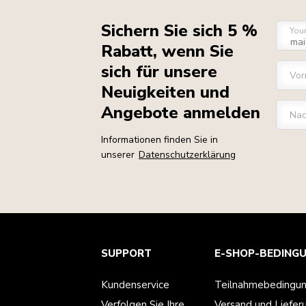
Sichern Sie sich 5 %
You
Rabatt, wenn Sie
sich für unsere
Vo
Neuigkeiten und
Angebote anmelden
Na
Informationen finden Sie in
unserer
Datenschutzerklärung
Kundenservice
Teilnahmebedingungen
Die Marke
Händlersuche
SUPPORT
E-SHOP-BEDING
Verfolgen Sie Ihre Bestellung
Versand und Lieferung
Unsere Geschichte
Garantie und Dokumente
Rückgaben und Erstattungen
Kontaktieren Sie uns.
Impressum
Kundenservice
Teilnahmebedingu
Häufig gestellte fragen
Erklärung zur Barrierefreiheit
ODR
Verfolgen Sie Ihre
Versand und Liefer