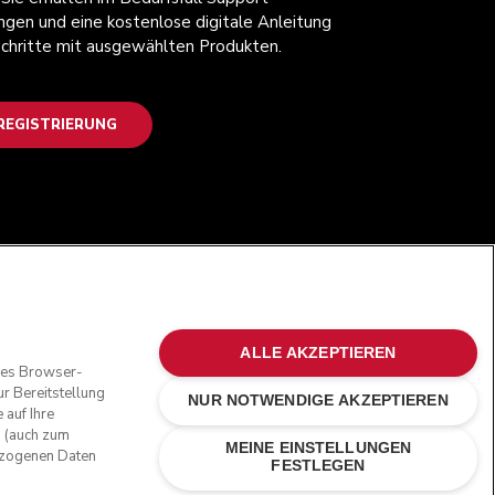
ngen und eine kostenlose digitale Anleitung
 Schritte mit ausgewählten Produkten.
EGISTRIERUNG
FOLGEN SIE UNS
ALLE AKZEPTIEREN
oses Browser-
r Bereitstellung
NUR NOTWENDIGE AKZEPTIEREN
 auf Ihre
n (auch zum
MEINE EINSTELLUNGEN
bezogenen Daten
FESTLEGEN
ne Marken in den USA und in anderen Ländern.