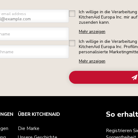
Ich willige in die Verarbeitu
r email address
KitchenAid Europa Inc. mir a
zusenden kann.
Mehr anzeigen
rname
Ich willige in die Verarbeitu
KitchenAid Europa Inc. Profili
chname
personalisierte Marketingmitt
Mehr anzeigen
So erhal
UNGEN
ÜBER KITCHENAID
ngen
Die Marke
Registrieren S
ung
Unsere Geschichte
Sorgenfreiheit.