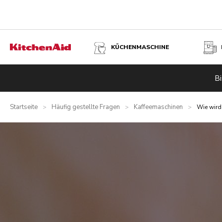
KÜCHENMASCHINE
Bi
Startseite
Häufig gestellte Fragen
Kaffeemaschinen
>
>
>
Wie wird