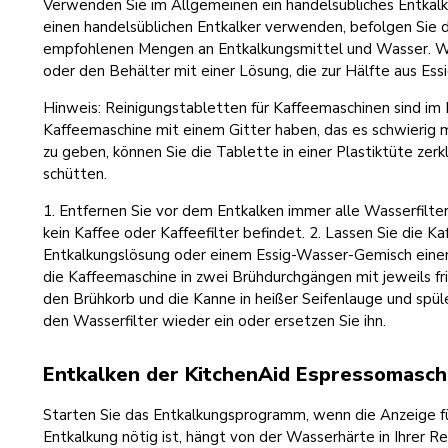
Verwenden Sie im Allgemeinen ein handelsübliches Entkalk
einen handelsüblichen Entkalker verwenden, befolgen Sie 
empfohlenen Mengen an Entkalkungsmittel und Wasser. Wen
oder den Behälter mit einer Lösung, die zur Hälfte aus Ess
Hinweis: Reinigungstabletten für Kaffeemaschinen sind im 
Kaffeemaschine mit einem Gitter haben, das es schwierig 
zu geben, können Sie die Tablette in einer Plastiktüte zer
schütten.
1. Entfernen Sie vor dem Entkalken immer alle Wasserfilter
kein Kaffee oder Kaffeefilter befindet. 2. Lassen Sie die 
Entkalkungslösung oder einem Essig-Wasser-Gemisch einen 
die Kaffeemaschine in zwei Brühdurchgängen mit jeweils f
den Brühkorb und die Kanne in heißer Seifenlauge und spül
den Wasserfilter wieder ein oder ersetzen Sie ihn.
Entkalken der KitchenAid Espressomasch
Starten Sie das Entkalkungsprogramm, wenn die Anzeige für
Entkalkung nötig ist, hängt von der Wasserhärte in Ihrer Reg