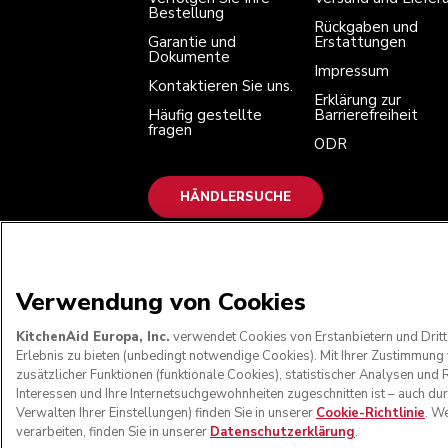
Bestellung
Rückgaben und
Garantie und
Erstattungen
Dokumente
Impressum
Kontaktieren Sie uns.
Erklärung zur
Häufig gestellte
Barrierefreiheit
fragen
ODR
HÄNDLERSUCHE
WIR AKZEPTIEREN
Verwendung von Cookies
KitchenAid Europa, Inc.
verwendet Cookies von Erstanbietern und Dritt
Erlebnis zu bieten (unbedingt notwendige Cookies). Mit Ihrer Zustimmun
zusätzlicher Funktionen (funktionale Cookies), statistischer Analysen u
Interessen und Ihre Internetsuchgewohnheiten zugeschnitten ist – auch du
Verwalten Ihrer Einstellungen) finden Sie in unserer
Cookie-Richtlinie
. W
verarbeiten, finden Sie in unserer
Datenschutzerklärung
.
© KitchenAid 2026 - Alle Rechte vorbehalten