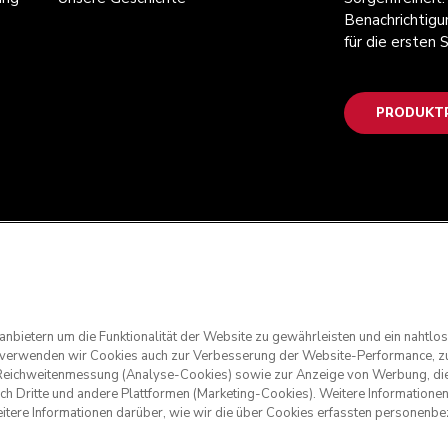
Benachrichtigu
für die ersten
PRODUKTR
anbietern um die Funktionalität der Website zu gewährleisten und ein nahtl
g verwenden wir Cookies auch zur Verbesserung der Website-Performance, zu
nd Reichweitenmessung (Analyse-Cookies) sowie zur Anzeige von Werbung, die
rch Dritte und andere Plattformen (Marketing-Cookies). Weitere Informatione
eitere Informationen darüber, wie wir die über Cookies erfassten personen
. KitchenAid und das Design der Küchenmaschine sind eingetrage