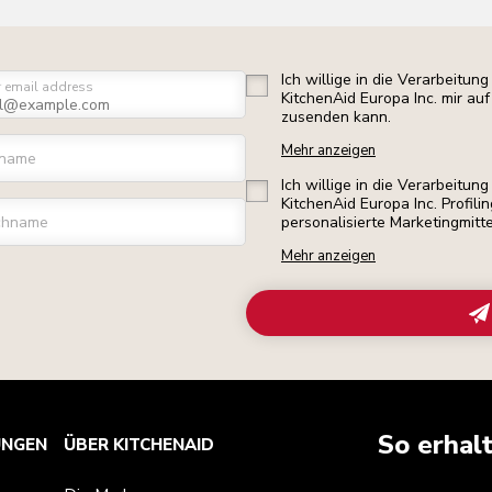
Ich willige in die Verarbeitu
r email address
KitchenAid Europa Inc. mir a
zusenden kann.
Mehr anzeigen
rname
Ich willige in die Verarbeitu
KitchenAid Europa Inc. Profili
chname
personalisierte Marketingmitt
Mehr anzeigen
So erhal
UNGEN
ÜBER KITCHENAID