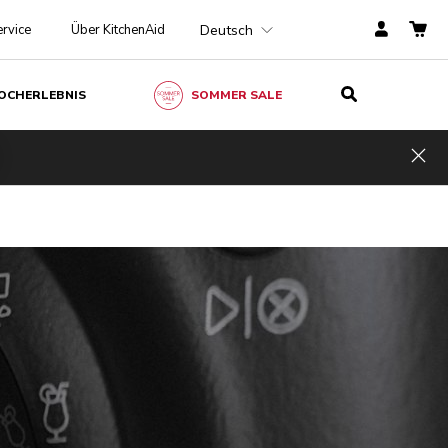
Deutsch
rvice
Über KitchenAid
OCHERLEBNIS
SOMMER SALE
Hid