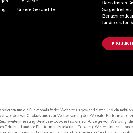
ngen
Die Marke
Registrieren S
ung
Unsere Geschichte
Sorgenfreiheit.
Benachrichtigu
für die ersten
PRODUKTR
anbietern um die Funktionalität der Website zu gewährleisten und ein nahtl
g verwenden wir Cookies auch zur Verbesserung der Website-Performance, zu
nd Reichweitenmessung (Analyse-Cookies) sowie zur Anzeige von Werbung, die
rch Dritte und andere Plattformen (Marketing-Cookies). Weitere Informatione
eitere Informationen darüber, wie wir die über Cookies erfassten personen