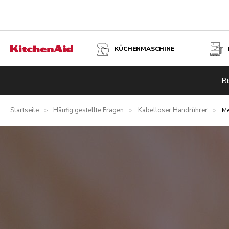
KÜCHENMASCHINE
Bi
Startseite
Häufig gestellte Fragen
Kabelloser Handrührer
>
>
>
Me