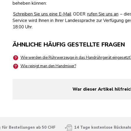
beheben können:
Schreiben Sie uns eine E-Mail
ODER
rufen Sie uns an
– die
Service wird Ihnen in Ihrer Landessprache zur Verfügung ges
18:00 Uhr.
ÄHNLICHE HÄUFIG GESTELLTE FRAGEN
Wie werden die Rührwerzeuge in das Handrührgerät eingesetzt
Wie reinigt man den Handmixer?
War dieser Artikel hilfreic
yes
no
 für Bestellungen ab 50 CHF
14 Tage kostenlose Rückna