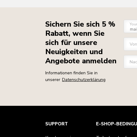
Sichern Sie sich 5 %
You
Rabatt, wenn Sie
sich für unsere
Vo
Neuigkeiten und
Angebote anmelden
Na
Informationen finden Sie in
unserer
Datenschutzerklärung
Kundenservice
Teilnahmebedingungen
Die Marke
Händlersuche
SUPPORT
E-SHOP-BEDING
Verfolgen Sie Ihre Bestellung
Versand und Lieferung
Unsere Geschichte
Garantie und Dokumente
Rückgaben und Erstattungen
Kontaktieren Sie uns.
Impressum