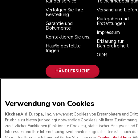
Kundenservice
Teilnahmebedingu
Häufig gestellte fragen
Erklärung zur Barrierefreiheit
ODR
Verfolgen Sie Ihre
Versand und Liefer
Bestellung
Rückgaben und
Garantie und
Erstattungen
Dokumente
Impressum
Kontaktieren Sie uns.
Erklärung zur
Häufig gestellte
Barrierefreiheit
fragen
ODR
HÄNDLERSUCHE
WIR AKZEPTIEREN
Verwendung von Cookies
KitchenAid Europa, Inc.
verwendet Cookies von Erstanbietern und Dritt
Erlebnis zu bieten (unbedingt notwendige Cookies). Mit Ihrer Zustimmun
zusätzlicher Funktionen (funktionale Cookies), statistischer Analysen u
Interessen und Ihre Internetsuchgewohnheiten zugeschnitten ist – auch du
Verwalten Ihrer Einstellungen) finden Sie in unserer
Cookie-Richtlinie
. W