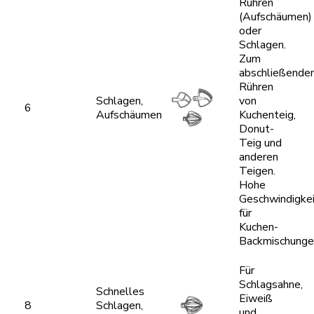
Rühren
(Aufschäumen)
oder
Schlagen.
Zum
abschließende
Rühren
Schlagen,
von
6
Aufschäumen
Kuchenteig,
Donut-
Teig und
anderen
Teigen.
Hohe
Geschwindigke
für
Kuchen-
Backmischunge
Für
Schlagsahne,
Schnelles
Eiweiß
8
Schlagen,
und