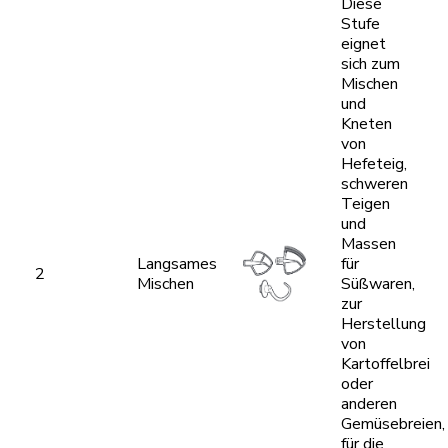
Diese
Stufe
eignet
sich zum
Mischen
und
Kneten
von
Hefeteig,
schweren
Teigen
und
Massen
Langsames
für
2
Mischen
Süßwaren,
zur
Herstellung
von
Kartoffelbrei
oder
anderen
Gemüsebreien,
für die