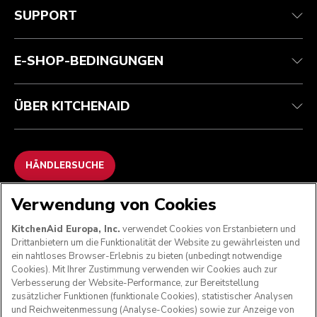
Verfolgen Sie Ihre Bestellung
Versand und Lieferung
Unsere Geschichte
SUPPORT
Garantie und Dokumente
Rückgaben und Erstattungen
Kontaktieren Sie uns.
Impressum
Häufig gestellte fragen
Erklärung zur Barrierefreiheit
ODR
E-SHOP-BEDINGUNGEN
ÜBER KITCHENAID
HÄNDLERSUCHE
Verwendung von Cookies
WIR AKZEPTIEREN
KitchenAid Europa, Inc.
verwendet Cookies von Erstanbietern und
Drittanbietern um die Funktionalität der Website zu gewährleisten und
ein nahtloses Browser-Erlebnis zu bieten (unbedingt notwendige
Cookies). Mit Ihrer Zustimmung verwenden wir Cookies auch zur
FOLGEN SIE UNS
Verbesserung der Website-Performance, zur Bereitstellung
zusätzlicher Funktionen (funktionale Cookies), statistischer Analysen
und Reichweitenmessung (Analyse-Cookies) sowie zur Anzeige von