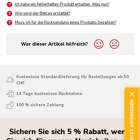
Ich habe ein fehlerhaftes Produkt erhalten. Was nun?
Wie wird der Betrag erstattet?
Muss ich für die Rücksendung eines Produkts bezahlen?
War dieser Artikel hilfreich?
yes
no
Kostenlose Standardlieferung für Bestellungen ab 50
CHF
14 Tage kostenlose Rücknahme
JETZT ABONNIEREN
100 % sichere Zahlung
Sichern Sie sich 5 % Rabatt, wenn