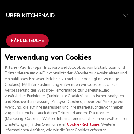
ÜBER KITCHENAID
HÄNDLERSUCHE
Verwendung von Cookies
WIR AKZEPTIEREN
KitchenAid Europa, Inc.
verwendet Cookies von Erstanbietern und
Drittanbietern um die Funktionalität der Website zu gewährleisten und
ein nahtloses Browser-Erlebnis zu bieten (unbedingt notwendige
Cookies). Mit Ihrer Zustimmung verwenden wir Cookies auch zur
FOLGEN SIE UNS
Verbesserung der Website-Performance, zur Bereitstellung
zusätzlicher Funktionen (funktionale Cookies), statistischer Analysen
und Reichweitenmessung (Analyse-Cookies) sowie zur Anzeige von
Werbung, die auf Ihre Interessen und Ihre Internetsuchgewohnheiten
zugeschnitten ist – auch durch Dritte und andere Plattformen
(Marketing-Cookies). Weitere Informationen (auch zum Verwalten Ihrer
Einstellungen) finden Sie in unserer
Cookie-Richtlinie
. Weitere
Informationen darüber, wie wir die über Cookies erfassten