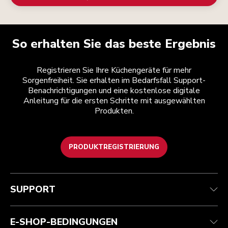
So erhalten Sie das beste Ergebnis
Registrieren Sie Ihre Küchengeräte für mehr
Sorgenfreiheit. Sie erhalten im Bedarfsfall Support-
Benachrichtigungen und eine kostenlose digitale
Anleitung für die ersten Schritte mit ausgewählten
Produkten.
PRODUKTREGISTRIERUNG
Kundenservice
Teilnahmebedingungen
Die Marke
Händlersuche
Verfolgen Sie Ihre Bestellung
Versand und Lieferung
Unsere Geschichte
SUPPORT
Garantie und Dokumente
Rückgaben und Erstattungen
Kontaktieren Sie uns.
Impressum
Häufig gestellte fragen
Erklärung zur Barrierefreiheit
ODR
E-SHOP-BEDINGUNGEN