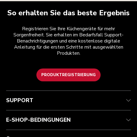
So erhalten Sie das beste Ergebnis
Registrieren Sie Ihre Küchengeräte für mehr
Sorgenfreiheit. Sie erhalten im Bedarfsfall Support-
Benachrichtigungen und eine kostenlose digitale
Anleitung für die ersten Schritte mit ausgewählten
Produkten.
PRODUKTREGISTRIERUNG
Kundenservice
Teilnahmebedingungen
Die Marke
Händlersuche
Verfolgen Sie Ihre Bestellung
Versand und Lieferung
Unsere Geschichte
SUPPORT
Garantie und Dokumente
Rückgaben und Erstattungen
Kontaktieren Sie uns.
Impressum
Häufig gestellte fragen
Erklärung zur Barrierefreiheit
ODR
E-SHOP-BEDINGUNGEN