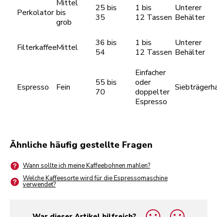
Mittel
25 bis
1 bis
Unterer
Perkolator
bis
35
12 Tassen
Behälter
grob
36 bis
1 bis
Unterer
Filterkaffee
Mittel
54
12 Tassen
Behälter
Einfacher
55 bis
oder
Espresso
Fein
Siebträgerha
70
doppelter
Espresso
Ähnliche häufig gestellte Fragen
Wann sollte ich meine Kaffeebohnen mahlen?
Welche Kaffeesorte wird für die Espressomaschine
verwendet?
War dieser Artikel hilfreich?