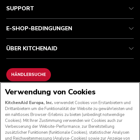
Kundenservice
Teilnahmebedingungen
Die Marke
Händlersuche
Verfolgen Sie Ihre Bestellung
Versand und Lieferung
Unsere Geschichte
SUPPORT
Garantie und Dokumente
Rückgaben und Erstattungen
Kontaktieren Sie uns.
Impressum
Häufig gestellte fragen
Erklärung zur Barrierefreiheit
ODR
E-SHOP-BEDINGUNGEN
ÜBER KITCHENAID
HÄNDLERSUCHE
Verwendung von Cookies
WIR AKZEPTIEREN
KitchenAid Europa, Inc.
verwendet Cookies von Erstanbietern und
Drittanbietern um die Funktionalität der Website zu gewährleisten und
ein nahtloses Browser-Erlebnis zu bieten (unbedingt notwendige
Cookies). Mit Ihrer Zustimmung verwenden wir Cookies auch zur
FOLGEN SIE UNS
Verbesserung der Website-Performance, zur Bereitstellung
zusätzlicher Funktionen (funktionale Cookies), statistischer Analysen
und Reichweitenmessung (Analyse-Cookies) sowie zur Anzeige von