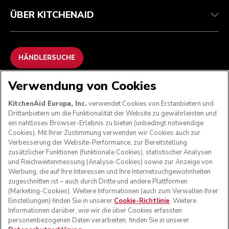
ÜBER KITCHENAID
HÄNDLERSUCHE
Verwendung von Cookies
WIR AKZEPTIEREN
KitchenAid Europa, Inc.
verwendet Cookies von Erstanbietern und
Drittanbietern um die Funktionalität der Website zu gewährleisten und
ein nahtloses Browser-Erlebnis zu bieten (unbedingt notwendige
Cookies). Mit Ihrer Zustimmung verwenden wir Cookies auch zur
FOLGEN SIE UNS
Verbesserung der Website-Performance, zur Bereitstellung
zusätzlicher Funktionen (funktionale Cookies), statistischer Analysen
und Reichweitenmessung (Analyse-Cookies) sowie zur Anzeige von
Werbung, die auf Ihre Interessen und Ihre Internetsuchgewohnheiten
zugeschnitten ist – auch durch Dritte und andere Plattformen
(Marketing-Cookies). Weitere Informationen (auch zum Verwalten Ihrer
Einstellungen) finden Sie in unserer
Cookie-Richtlinie
. Weitere
Informationen darüber, wie wir die über Cookies erfassten
personenbezogenen Daten verarbeiten, finden Sie in unserer