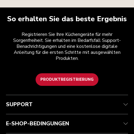
So erhalten Sie das beste Ergebnis
Registrieren Sie Ihre Küchengeräte für mehr
Sorgenfreiheit. Sie erhalten im Bedarfsfall Support-
Benachrichtigungen und eine kostenlose digitale
Anleitung für die ersten Schritte mit ausgewählten
Produkten.
PRODUKTREGISTRIERUNG
Kundenservice
Teilnahmebedingungen
Die Marke
Händlersuche
Verfolgen Sie Ihre Bestellung
Versand und Lieferung
Unsere Geschichte
SUPPORT
Garantie und Dokumente
Rückgaben und Erstattungen
Kontaktieren Sie uns.
Impressum
Häufig gestellte fragen
Erklärung zur Barrierefreiheit
ODR
E-SHOP-BEDINGUNGEN