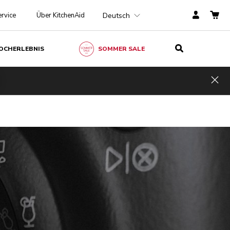
Deutsch
rvice
Über KitchenAid
OCHERLEBNIS
SOMMER SALE
Hid