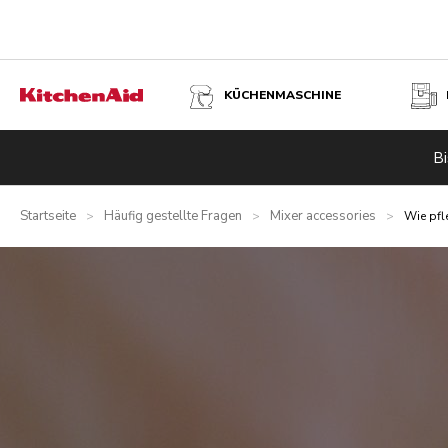
KÜCHENMASCHINE
Bi
Startseite
Häufig gestellte Fragen
Mixer accessories
>
>
>
Wie pfl