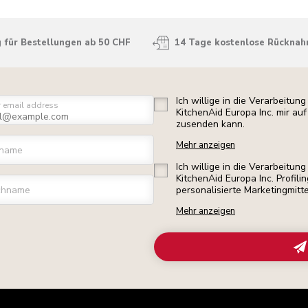
 für Bestellungen ab 50 CHF
14 Tage kostenlose Rückna
Ich willige in die Verarbeitu
r email address
KitchenAid Europa Inc. mir a
zusenden kann.
Mehr anzeigen
rname
Ich willige in die Verarbeitu
KitchenAid Europa Inc. Profili
chname
personalisierte Marketingmitt
Mehr anzeigen