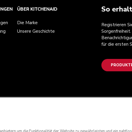
So erhal
UNGEN
ÜBER KITCHENAID
ngen
Die Marke
Registrieren S
ung
Unsere Geschichte
Sorgenfreiheit.
Benachrichtigu
für die ersten
PRODUKTR
anbietern um die Funktionalität der Website zu gewährleisten und ein nahtl