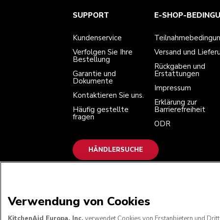
Kundenservice
Teilnahmebedingungen
Die Marke
Händlersuche
SUPPORT
E-SHOP-BEDING
Verfolgen Sie Ihre Bestellung
Versand und Lieferung
Unsere Geschichte
Garantie und Dokumente
Rückgaben und Erstattungen
Kontaktieren Sie uns.
Impressum
Kundenservice
Teilnahmebedingu
Häufig gestellte fragen
Erklärung zur Barrierefreiheit
ODR
Verfolgen Sie Ihre
Versand und Liefer
Bestellung
Rückgaben und
Garantie und
Erstattungen
Dokumente
Impressum
Kontaktieren Sie uns.
Erklärung zur
Häufig gestellte
Barrierefreiheit
fragen
ODR
HÄNDLERSUCHE
WIR AKZEPTIEREN
Verwendung von Cookies
KitchenAid Europa, Inc.
verwendet Cookies von Erstanbietern und Dritt