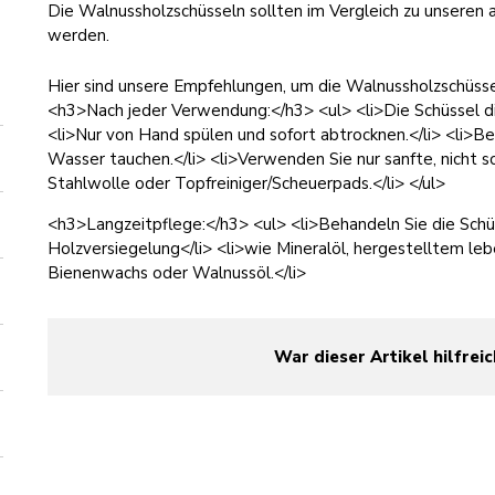
Die Walnussholzschüsseln sollten im Vergleich zu unseren 
werden.
Hier sind unsere Empfehlungen, um die Walnussholzschüsse
<h3>Nach jeder Verwendung:</h3> <ul> <li>Die Schüssel di
<li>Nur von Hand spülen und sofort abtrocknen.</li> <li>Bei
Wasser tauchen.</li> <li>Verwenden Sie nur sanfte, nicht 
Stahlwolle oder Topfreiniger/Scheuerpads.</li> </ul>
<h3>Langzeitpflege:</h3> <ul> <li>Behandeln Sie die Schü
Holzversiegelung</li> <li>wie Mineralöl, hergestelltem l
Bienenwachs oder Walnussöl.</li>
War dieser Artikel hilfreic
yes
no