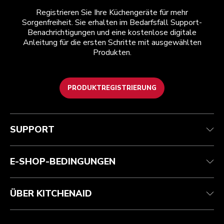
Registrieren Sie Ihre Küchengeräte für mehr
Sorgenfreiheit. Sie erhalten im Bedarfsfall Support-
Benachrichtigungen und eine kostenlose digitale
Anleitung für die ersten Schritte mit ausgewählten
Produkten.
PRODUKTREGISTRIERUNG
Kundenservice
Teilnahmebedingungen
Die Marke
Händlersuche
Verfolgen Sie Ihre Bestellung
Versand und Lieferung
Unsere Geschichte
SUPPORT
Garantie und Dokumente
Rückgaben und Erstattungen
Kontaktieren Sie uns.
Impressum
Häufig gestellte fragen
Erklärung zur Barrierefreiheit
ODR
E-SHOP-BEDINGUNGEN
ÜBER KITCHENAID