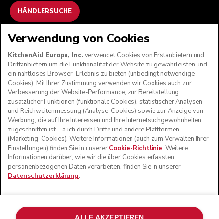
HÄNDLERSUCHE
Verwendung von Cookies
WIR AKZEPTIEREN
KitchenAid Europa, Inc.
verwendet Cookies von Erstanbietern und
Drittanbietern um die Funktionalität der Website zu gewährleisten und
ein nahtloses Browser-Erlebnis zu bieten (unbedingt notwendige
Cookies). Mit Ihrer Zustimmung verwenden wir Cookies auch zur
FOLGEN SIE UNS
Verbesserung der Website-Performance, zur Bereitstellung
zusätzlicher Funktionen (funktionale Cookies), statistischer Analysen
und Reichweitenmessung (Analyse-Cookies) sowie zur Anzeige von
Werbung, die auf Ihre Interessen und Ihre Internetsuchgewohnheiten
zugeschnitten ist – auch durch Dritte und andere Plattformen
(Marketing-Cookies). Weitere Informationen (auch zum Verwalten Ihrer
Einstellungen) finden Sie in unserer
Cookie-Richtlinie
. Weitere
Informationen darüber, wie wir die über Cookies erfassten
personenbezogenen Daten verarbeiten, finden Sie in unserer
Datenschutzerklärung
.
© KitchenAid 2026 - Alle Rechte vorbehalten. KitchenAid
und das Design der Küchenmaschine sind eingetragene
ALLE AKZEPTIEREN