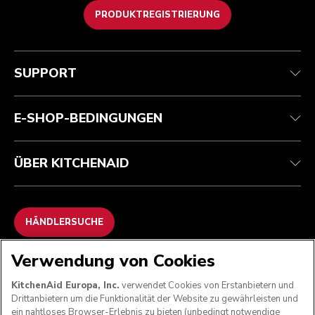
PRODUKTREGISTRIERUNG
Kundenservice
Teilnahmebedingungen
Die Marke
Händlersuche
Verfolgen Sie Ihre Bestellung
Versand und Lieferung
Unsere Geschichte
SUPPORT
Garantie und Dokumente
Rückgaben und Erstattungen
Kontaktieren Sie uns.
Impressum
Häufig gestellte fragen
Erklärung zur Barrierefreiheit
ODR
E-SHOP-BEDINGUNGEN
ÜBER KITCHENAID
HÄNDLERSUCHE
Verwendung von Cookies
WIR AKZEPTIEREN
KitchenAid Europa, Inc.
verwendet Cookies von Erstanbietern und
Drittanbietern um die Funktionalität der Website zu gewährleisten und
ein nahtloses Browser-Erlebnis zu bieten (unbedingt notwendige