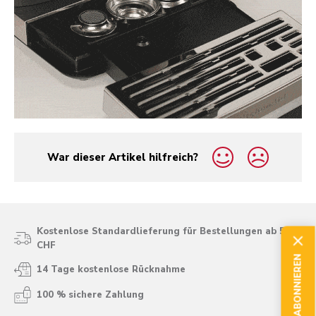
War dieser Artikel hilfreich?
yes
no
Kostenlose Standardlieferung für Bestellungen ab 50
CHF
JETZT ABONNIEREN
14 Tage kostenlose Rücknahme
100 % sichere Zahlung