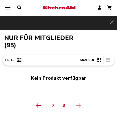
Hi
NUR FÜR MITGLIEDER
(95)
FILTER
ANZEIGEN
Kein Produkt verfügbar
7
8
PAGE
PAGE
PAGE 1
PAGE 2
PAGE 3
PAGE 4
PAGE 5
PAGE 6