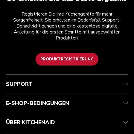
Registrieren Sie Ihre Küchengeräte für mehr
Sorgenfreiheit. Sie erhalten im Bedarfsfall Support-
Benachrichtigungen und eine kostenlose digitale
Anleitung für die ersten Schritte mit ausgewählten
Produkten.
PRODUKTREGISTRIERUNG
Kundenservice
Teilnahmebedingungen
Die Marke
Händlersuche
Verfolgen Sie Ihre Bestellung
Versand und Lieferung
Unsere Geschichte
SUPPORT
Garantie und Dokumente
Rückgaben und Erstattungen
Kontaktieren Sie uns.
Impressum
Häufig gestellte fragen
Erklärung zur Barrierefreiheit
ODR
E-SHOP-BEDINGUNGEN
ÜBER KITCHENAID