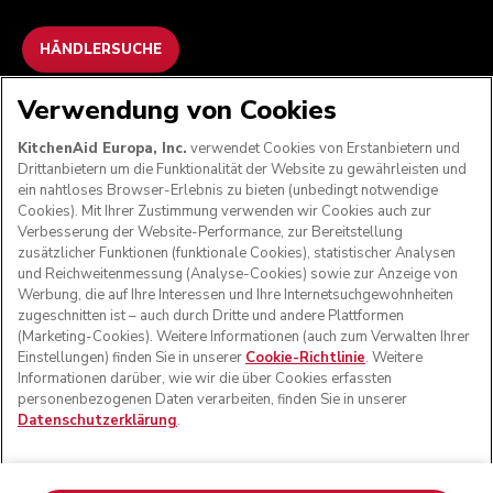
HÄNDLERSUCHE
Verwendung von Cookies
WIR AKZEPTIEREN
KitchenAid Europa, Inc.
verwendet Cookies von Erstanbietern und
Drittanbietern um die Funktionalität der Website zu gewährleisten und
ein nahtloses Browser-Erlebnis zu bieten (unbedingt notwendige
Cookies). Mit Ihrer Zustimmung verwenden wir Cookies auch zur
FOLGEN SIE UNS
Verbesserung der Website-Performance, zur Bereitstellung
zusätzlicher Funktionen (funktionale Cookies), statistischer Analysen
und Reichweitenmessung (Analyse-Cookies) sowie zur Anzeige von
Werbung, die auf Ihre Interessen und Ihre Internetsuchgewohnheiten
zugeschnitten ist – auch durch Dritte und andere Plattformen
(Marketing-Cookies). Weitere Informationen (auch zum Verwalten Ihrer
Einstellungen) finden Sie in unserer
Cookie-Richtlinie
. Weitere
Informationen darüber, wie wir die über Cookies erfassten
personenbezogenen Daten verarbeiten, finden Sie in unserer
Datenschutzerklärung
.
© KitchenAid 2026 - Alle Rechte vorbehalten. KitchenAid