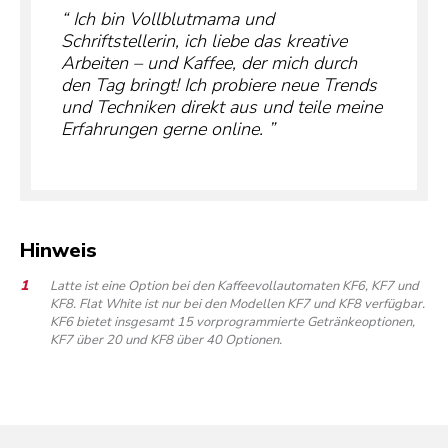
Ich bin Vollblutmama und
Schriftstellerin, ich liebe das kreative
Arbeiten – und Kaffee, der mich durch
den Tag bringt! Ich probiere neue Trends
und Techniken direkt aus und teile meine
Erfahrungen gerne online.
Hinweis
Latte ist eine Option bei den Kaffeevollautomaten KF6, KF7 und
KF8. Flat White ist nur bei den Modellen KF7 und KF8 verfügbar.
KF6 bietet insgesamt 15 vorprogrammierte Getränkeoptionen,
KF7 über 20 und KF8 über 40 Optionen.