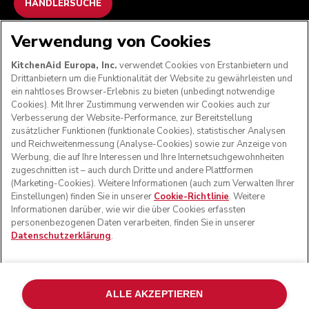
HÄNDLERSUCHE
Verwendung von Cookies
WIR AKZEPTIEREN
KitchenAid Europa, Inc.
verwendet Cookies von Erstanbietern und
Drittanbietern um die Funktionalität der Website zu gewährleisten und
ein nahtloses Browser-Erlebnis zu bieten (unbedingt notwendige
Cookies). Mit Ihrer Zustimmung verwenden wir Cookies auch zur
FOLGEN SIE UNS
Verbesserung der Website-Performance, zur Bereitstellung
zusätzlicher Funktionen (funktionale Cookies), statistischer Analysen
und Reichweitenmessung (Analyse-Cookies) sowie zur Anzeige von
Werbung, die auf Ihre Interessen und Ihre Internetsuchgewohnheiten
zugeschnitten ist – auch durch Dritte und andere Plattformen
(Marketing-Cookies). Weitere Informationen (auch zum Verwalten Ihrer
Einstellungen) finden Sie in unserer
Cookie-Richtlinie
. Weitere
Informationen darüber, wie wir die über Cookies erfassten
personenbezogenen Daten verarbeiten, finden Sie in unserer
Datenschutzerklärung
.
© KitchenAid 2026 - Alle Rechte vorbehalten. KitchenAid
und das Design der Küchenmaschine sind eingetragene
ALLE AKZEPTIEREN
Marken in den USA und in anderen Ländern.