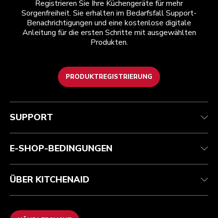
Registrieren Sie Ihre Küchengeräte für mehr
Sorgenfreiheit. Sie erhalten im Bedarfsfall Support-
Benachrichtigungen und eine kostenlose digitale
Anleitung für die ersten Schritte mit ausgewählten
Produkten.
PRODUKTREGISTRIERUNG
Kundenservice
Teilnahmebedingungen
Die Marke
Händlersuche
Verfolgen Sie Ihre Bestellung
Versand und Lieferung
Unsere Geschichte
SUPPORT
Garantie und Dokumente
Rückgaben und Erstattungen
Kontaktieren Sie uns.
Impressum
Häufig gestellte fragen
Erklärung zur Barrierefreiheit
ODR
E-SHOP-BEDINGUNGEN
ÜBER KITCHENAID