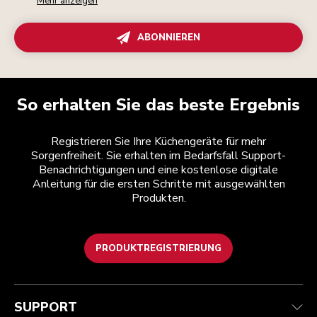
Mehr anzeigen
ABONNIEREN
So erhalten Sie das beste Ergebnis
Registrieren Sie Ihre Küchengeräte für mehr
Sorgenfreiheit. Sie erhalten im Bedarfsfall Support-
Benachrichtigungen und eine kostenlose digitale
Anleitung für die ersten Schritte mit ausgewählten
Produkten.
PRODUKTREGISTRIERUNG
Kundenservice
Teilnahmebedingungen
Die Marke
Händlersuche
Verfolgen Sie Ihre Bestellung
Versand und Lieferung
Unsere Geschichte
SUPPORT
Garantie und Dokumente
Rückgaben und Erstattungen
Kontaktieren Sie uns.
Impressum