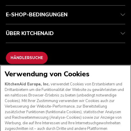
Häufig gestellte fragen
Erklärung zur Barrierefreiheit
ODR
E-SHOP-BEDINGUNGEN
ÜBER KITCHENAID
HÄNDLERSUCHE
Verwendung von Cookies
WIR AKZEPTIEREN
KitchenAid Europa, Inc.
verwendet Cookies von Erstanbietern und
Drittanbietern um die Funktionalität der Website zu gewährleisten und
ein nahtloses Browser-Erlebnis zu bieten (unbedingt notwendige
Cookies). Mit Ihrer Zustimmung verwenden wir Cookies auch zur
FOLGEN SIE UNS
Verbesserung der Website-Performance, zur Bereitstellung
zusätzlicher Funktionen (funktionale Cookies), statistischer Analysen
und Reichweitenmessung (Analyse-Cookies) sowie zur Anzeige von
Werbung, die auf Ihre Interessen und Ihre Internetsuchgewohnheiten
zugeschnitten ist – auch durch Dritte und andere Plattformen