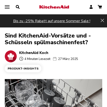
Bis zu -25% Rabatt auf unsere Sommer Sale !
Hi
Sind KitchenAid-Vorsätze und -
Schüsseln spülmaschinenfest?
KitchenAid Koch
4 Minuten Lesezeit
27 März 2025
PRODUKT-INSIGHTS