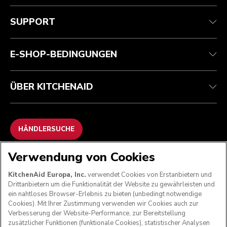
Kundenservice
Teilnahmebedingungen
Die Marke
Händlersuche
Verfolgen Sie Ihre Bestellung
Versand und Lieferung
Unsere Geschichte
SUPPORT
Garantie und Dokumente
Rückgaben und Erstattungen
Kontaktieren Sie uns.
Impressum
Häufig gestellte fragen
Erklärung zur Barrierefreiheit
ODR
E-SHOP-BEDINGUNGEN
ÜBER KITCHENAID
HÄNDLERSUCHE
Verwendung von Cookies
WIR AKZEPTIEREN
KitchenAid Europa, Inc.
verwendet Cookies von Erstanbietern und
Drittanbietern um die Funktionalität der Website zu gewährleisten und
ein nahtloses Browser-Erlebnis zu bieten (unbedingt notwendige
Cookies). Mit Ihrer Zustimmung verwenden wir Cookies auch zur
FOLGEN SIE UNS
Verbesserung der Website-Performance, zur Bereitstellung
zusätzlicher Funktionen (funktionale Cookies), statistischer Analysen