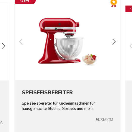
-25%
SPEISEEISBEREITER
Speiseeisbereiter für Küchenmaschinen für
hausgemachte Slushis, Sorbets und mehr.
5KSMICM
GA