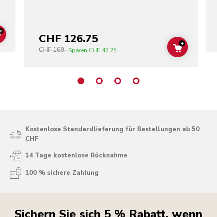
+
CHF 126.75
ADD TO CART
+
CHF 169.-
ADD TO C
Sparen
CHF 42.25
Kostenlose Standardlieferung für Bestellungen ab 50
CHF
14 Tage kostenlose Rücknahme
100 % sichere Zahlung
Sichern Sie sich 5 % Rabatt, wenn