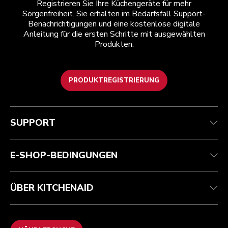
Registrieren Sie Ihre Küchengeräte für mehr
Sorgenfreiheit. Sie erhalten im Bedarfsfall Support-
Benachrichtigungen und eine kostenlose digitale
Anleitung für die ersten Schritte mit ausgewählten
Produkten.
PRODUKTREGISTRIERUNG
Kundenservice
Teilnahmebedingungen
Die Marke
Händlersuche
Verfolgen Sie Ihre Bestellung
Versand und Lieferung
Unsere Geschichte
SUPPORT
Garantie und Dokumente
Rückgaben und Erstattungen
Kontaktieren Sie uns.
Impressum
Häufig gestellte fragen
Erklärung zur Barrierefreiheit
ODR
E-SHOP-BEDINGUNGEN
ÜBER KITCHENAID