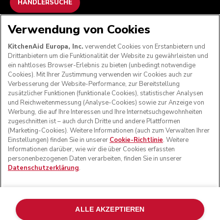
HÄNDLERSUCHE
Verwendung von Cookies
WIR AKZEPTIEREN
KitchenAid Europa, Inc.
verwendet Cookies von Erstanbietern und
Drittanbietern um die Funktionalität der Website zu gewährleisten und
ein nahtloses Browser-Erlebnis zu bieten (unbedingt notwendige
Cookies). Mit Ihrer Zustimmung verwenden wir Cookies auch zur
FOLGEN SIE UNS
Verbesserung der Website-Performance, zur Bereitstellung
zusätzlicher Funktionen (funktionale Cookies), statistischer Analysen
und Reichweitenmessung (Analyse-Cookies) sowie zur Anzeige von
Werbung, die auf Ihre Interessen und Ihre Internetsuchgewohnheiten
zugeschnitten ist – auch durch Dritte und andere Plattformen
(Marketing-Cookies). Weitere Informationen (auch zum Verwalten Ihrer
Einstellungen) finden Sie in unserer
Cookie-Richtlinie
. Weitere
Informationen darüber, wie wir die über Cookies erfassten
personenbezogenen Daten verarbeiten, finden Sie in unserer
Datenschutzerklärung
.
© KitchenAid 2026 - Alle Rechte vorbehalten. KitchenAid
und das Design der Küchenmaschine sind eingetragene
ALLE AKZEPTIEREN
Marken in den USA und in anderen Ländern.