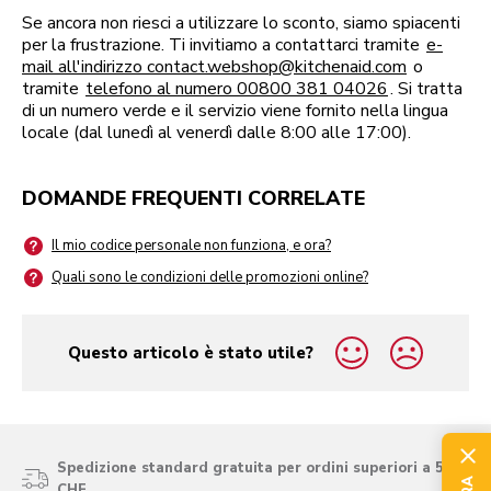
Se ancora non riesci a utilizzare lo sconto, siamo spiacenti
per la frustrazione. Ti invitiamo a contattarci tramite
e-
mail all'indirizzo contact.webshop@kitchenaid.com
o
tramite
telefono al numero 00800 381 04026
. Si tratta
di un numero verde e il servizio viene fornito nella lingua
locale (dal lunedì al venerdì dalle 8:00 alle 17:00).
DOMANDE FREQUENTI CORRELATE
Il mio codice personale non funziona, e ora?
Quali sono le condizioni delle promozioni online?
Questo articolo è stato utile?
yes
no
Spedizione standard gratuita per ordini superiori a 50
CHF