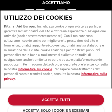
ACCETTIAMO
UTILIZZO DEI COOKIES
SEGUICI
KitchenAid Europa, Inc.
utilizza cookie propri e di terze parti per
garantire la funzionalità del sito e offrire un'esperienza di navigazione
ottimale (cookie strettamente necessari). Con il tuo consenso,
utilizziamo i cookie anche per migliorare le prestazioni del sito e
fornire funzionalità aggiuntive (cookie funzionali), analisi statistiche e
misurazione delle visite (cookie analitici) e per mostrarti pubblicità
personalizzate in base ai tuoi interessi e alle tue abitudini di
navigazione, anche tramite terze parti e su altre piattaforme (cookie
pubblicitari). Per maggiori dettagli o per gestire le preferenze, consulta
la nostra
Informativa sui cookie
. Per sapere come trattiamo i dati
personali raccolti tramite i cookie, consulta la nostra
Informativa sulla
privacy
.
© KitchenAid 2026 - Tutti i diritti riservati. KitchenAid e il
design della planetaria sono marchi commerciali negli Stati
Uniti e altrove.
ACCETTA TUTTI
Gestisci cookies
Informativa sulla privacy
ACCETTA SOLO I COOKIE NECESSARI
Informativa sui cookie
In altri paesi