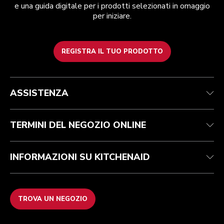
e una guida digitale per i prodotti selezionati in omaggio
per iniziare.
REGISTRA IL TUO PRODOTTO
Assistenza clienti
Termini e condizioni
Per il marchio
Trova un negozio
Traccia il tuo ordine
Spedizione e consegna
La nostra storia
ASSISTENZA
Garanzia e documentazione
Resi e rimborsi
Contattaci
Imprint
FAQ
Dichiarazione di accessibilità
ODR
TERMINI DEL NEGOZIO ONLINE
INFORMAZIONI SU KITCHENAID
TROVA UN NEGOZIO