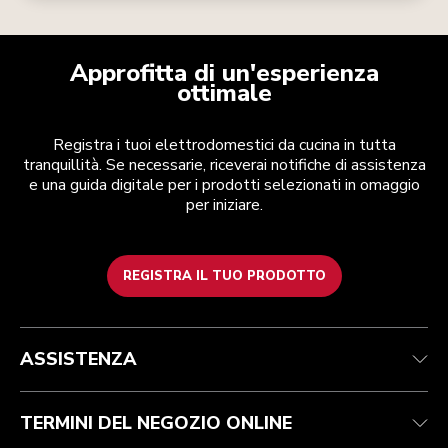
Approfitta di un'esperienza
ottimale
Registra i tuoi elettrodomestici da cucina in tutta
tranquillità. Se necessarie, riceverai notifiche di assistenza
e una guida digitale per i prodotti selezionati in omaggio
per iniziare.
REGISTRA IL TUO PRODOTTO
Assistenza clienti
Termini e condizioni
Per il marchio
Trova un negozio
Traccia il tuo ordine
Spedizione e consegna
La nostra storia
ASSISTENZA
Garanzia e documentazione
Resi e rimborsi
Contattaci
Imprint
FAQ
Dichiarazione di accessibilità
ODR
TERMINI DEL NEGOZIO ONLINE