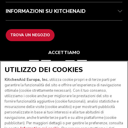
INFORMAZIONI SU KITCHENAID
TROVA UN NEGOZIO
ACCETTIAMO
UTILIZZO DEI COOKIES
SEGUICI
KitchenAid Europa, Inc.
utilizza cookie propri e di terze parti per
garantire la funzionalità del sito e offrire un'esperienza di navigazione
ottimale (cookie strettamente necessari). Con il tuo consenso,
utilizziamo i cookie anche per migliorare le prestazioni del sito e
fornire funzionalità aggiuntive (cookie funzionali), analisi statistiche e
misurazione delle visite (cookie analitici) e per mostrarti pubblicità
personalizzate in base ai tuoi interessi e alle tue abitudini di
navigazione, anche tramite terze parti e su altre piattaforme (cookie
pubblicitari). Per maggiori dettagli o per gestire le preferenze, consulta