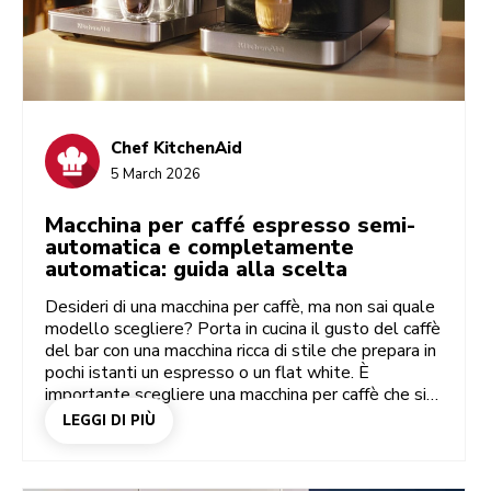
Chef KitchenAid
5 March 2026
Macchina per caffé espresso semi-
automatica e completamente
automatica: guida alla scelta
Desideri di una macchina per caffè, ma non sai quale
modello scegliere? Porta in cucina il gusto del caffè
del bar con una macchina ricca di stile che prepara in
pochi istanti un espresso o un flat white. È
importante scegliere una macchina per caffè che si
adatti al tuo gusto e ai tuoi spazi, offrendoti tutta
LEGGI DI PIÙ
la flessibilità e la praticità che desideri. Scopri la
differenza tra macchina per caffè semi-automatica e
completamente automatica (detta anche super