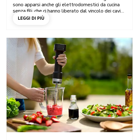
sono apparsi anche gli elettrodomestici da cucina
senza fili, che ci hanno liberato dal vincolo dei cavi
semplificando la preparazione dei pasti. Cosa
LEGGI DI PIÙ
distingue quindi il sistema senza fili KitchenAid Go,
che ha conquistato l'oro al Grand Prix de Innovation
2024? Cos'è che rende rivoluzionari questi eleganti
sbattitori elettrici, tritatutto, frullatori ad
immersione, frullatori portatili, macinacaffè e
aspirapolvere portatili? E perché dovremmo
passare a questi elettrodomestici senza fili una
volta e per tutte?