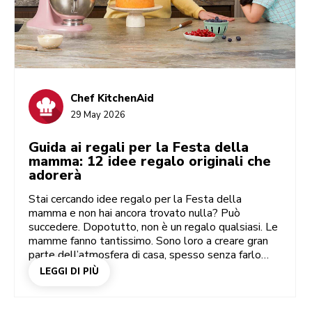
Chef KitchenAid
29 May 2026
Guida ai regali per la Festa della
mamma: 12 idee regalo originali che
adorerà
Stai cercando idee regalo per la Festa della
mamma e non hai ancora trovato nulla? Può
succedere. Dopotutto, non è un regalo qualsiasi. Le
mamme fanno tantissimo. Sono loro a creare gran
parte dell’atmosfera di casa, spesso senza farlo
pesare. Quindi sì, questo regalo è importante. I
LEGGI DI PIÙ
migliori regali per la Festa della mamma? Non
devono essere grandi. Devono essere
perfettamente mirati. Nascono dall’attenzione ai