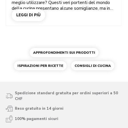
meglio utilizzare? Questi veri portenti del mondo
della cucina presentano alcune somiglianze, ma in
realtà, sono molto diversi tra loro. Nello scegliere il
LEGGI DI PIÙ
tuo fedele aiutante in cucina devi innanzitutto
decidere a quale ricetta dedicarti, ma anche
comprendere le funzionalità di entrambi.
APPROFONDIMENTI SUI PRODOTTI
ISPIRAZIONI PER RICETTE
CONSIGLI DI CUCINA
Spedizione standard gratuita per ordini superiori a 50
CHF
Reso gratuito in 14 giorni
100% pagamenti sicuri