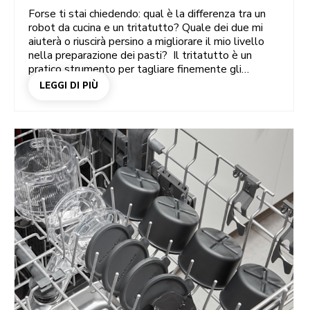
Forse ti stai chiedendo: qual è la differenza tra un
robot da cucina e un tritatutto? Quale dei due mi
aiuterà o riuscirà persino a migliorare il mio livello
nella preparazione dei pasti? Il tritatutto è un
pratico strumento per tagliare finemente gli
ingredienti in pochi secondi, mentre i potenti robot
LEGGI DI PIÙ
da cucina sono disponibili in varie forme e dimensioni
per offrire tutti i diversi tipi di formati e consistenze
immaginabili! Scopri di più sulla differenza tra questi
elettrodomestici da cucina incredibilmente utili:
robot da cucina e tritatutto o mini tritatutto.