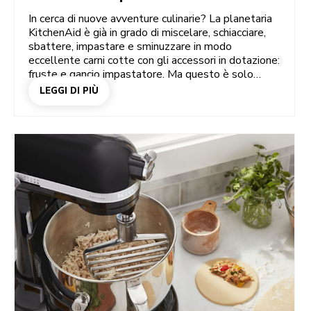
In cerca di nuove avventure culinarie? La planetaria
KitchenAid è già in grado di miscelare, schiacciare,
sbattere, impastare e sminuzzare in modo
eccellente carni cotte con gli accessori in dotazione:
fruste e gancio impastatore. Ma questo è solo
l'inizio! Tutti i tipi di planetarie sono stati progettati
LEGGI DI PIÙ
per il collegamento diretto all'attacco per accessori
e sono disponibili anche diverse ciotole specifiche.
Trasforma l'affidabile planetaria KitchenAid in
tritacarne, torchio per pasta, tubo per insaccare,
tritaghiaccio, affettaverdure…e molto altro ancora.
Vediamo alcuni di questi apprezzati accessori per
scoprire tutte le possibilità. Ecco un assaggio degli
ingegnosi accessori per planetaria che ti
consentiranno di preparare ancora più piatti
partendo da zero.