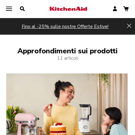
Fino al -25% sulle nostre Offerte Estive!
Hi
Approfondimenti sui prodotti
11 articoli