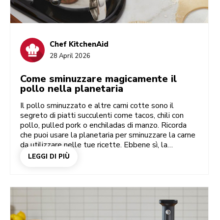
Chef KitchenAid
28 April 2026
Come sminuzzare magicamente il
pollo nella planetaria
Il pollo sminuzzato e altre carni cotte sono il
segreto di piatti succulenti come tacos, chili con
pollo, pulled pork o enchiladas di manzo. Ricorda
che puoi usare la planetaria per sminuzzare la carne
da utilizzare nelle tue ricette. Ebbene sì, la
planetaria è un apparecchio decisamente utile e
LEGGI DI PIÙ
versatile, che non serve soltanto a mescolare,
sbattere e impastare. La frusta in dotazione è lo
strumento ideale per sminuzzare rapidamente la
carne e creare piatti appetitosi. Scopriamo in che
modo. In più, troverai suggerimenti e idee per le tue
ricette a base di carne sminuzzata.