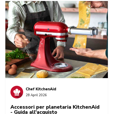
dettagli. Al suo rituale del caffè mattutino, ai suoi
esperimenti di pasticceria della domenica, alla sua
passione per le serate pizza in compagnia. Regala a
tua mamma qualcosa che rispecchi questa parte di
lei, e non le regalerai solo un oggetto che userà, ma
qualcosa che la farà sentire davvero capita. E sì, ne
troverai alcuni proprio qui.
Chef KitchenAid
28 April 2026
Accessori per planetaria KitchenAid
- Guida all'acquisto