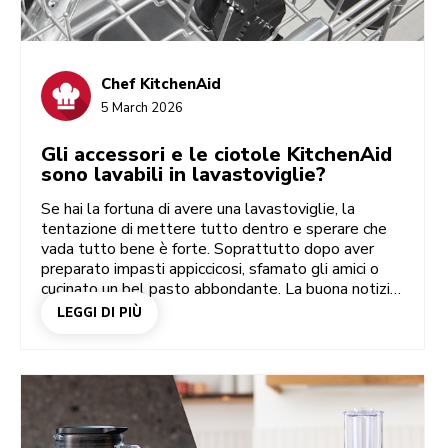
Chef KitchenAid
5 March 2026
Gli accessori e le ciotole KitchenAid
sono lavabili in lavastoviglie?
Se hai la fortuna di avere una lavastoviglie, la
tentazione di mettere tutto dentro e sperare che
vada tutto bene è forte. Soprattutto dopo aver
preparato impasti appiccicosi, sfamato gli amici o
cucinato un bel pasto abbondante. La buona notizia
è che la maggior parte degli accessori KitchenAid
LEGGI DI PIÙ
può essere tranquillamente lavata in lavastoviglie.
Ma ci sono alcune eccezioni, proprio come per tutti
gli altri utensili da cucina. Questa utile guida ti
aiuterà a scoprire quali parti della planetaria sono
lavabili in lavastoviglie e quali devono essere
lavate a mano.