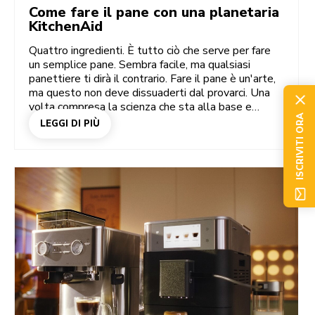
Come fare il pane con una planetaria
KitchenAid
Quattro ingredienti. È tutto ciò che serve per fare
un semplice pane. Sembra facile, ma qualsiasi
panettiere ti dirà il contrario. Fare il pane è un'arte,
ma questo non deve dissuaderti dal provarci. Una
volta compresa la scienza che sta alla base e
ISCRIVITI ORA
appresi i seguenti passaggi chiave, imparerai in
LEGGI DI PIÙ
fretta, soprattutto se deciderai di utilizzare la
planetaria KitchenAid e la ciotola per il pane. Che
tu sia un panettiere alle prime armi o un esperto di
impasti, il tuo modo di lavorare sarà più o meno lo
stesso. Perché per fare il pane, che sia di segale, a
lievitazione naturale o perfino brioche, bastano tre
passaggi chiave.