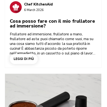
Chef KitchenAid
6 March 2026
Cosa posso fare con il mio frullatore
ad immersione?
Frullatore ad immersione, frullatore a mano,
frullatore ad asta: puoi chiamarlo come vuoi, ma su
una cosa siamo tutti d'accordo: la sua praticità in
cucina! È abbastanza piccolo da poterlo riporre
nell'armadietto, in un cassetto o sul piano di lavoro.
È abbastanza leggero da poterlo sfoderare quando
LEGGI DI PIÙ
serve. Se ne hai già uno, o se stai pensando di
acquistarne uno, forse ti stai chiedendo cosa puoi
fare esattamente con un frullatore ad immersione.
È il momento dunque di dare un'occhiata più da
vicino e scoprire anche alcune ottime ricette…