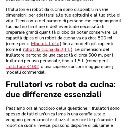
I frullatori e i robot da cucina sono disponibili in varie
dimensioni, per adattarsi alle tue abitudini e al tuo stile di
vita. Tieni conto del numero di persone che compongono il
tuo nucleo familiare e dell'eventuale necessità di
preparare grandi quantità di cibo da poter conservare. La
capacità tipica di un robot da cucina va da circa 800 ml
(come per il
Mini tritatutto
) fino a modelli più capienti
(come il
robot da cucina da 3,1 L
). Le dimensioni del
frullatore partono da una capacità di circa 500 ml per i
frullatori per uso personale, fino a 1,5 L (come per il
frullatore K400
) o una capienza ancora maggiore per
i
modelli commerciali
.
Frullatori vs robot da cucina:
due differenze essenziali
Passiamo ora al nocciolo della questione. I frullatori sono
spesso dotati di un'unica lama in una caraffa alta e
vengono generalmente utilizzati per ricette più umide. I
robot da cucina, invece, possono disporre di più lame e