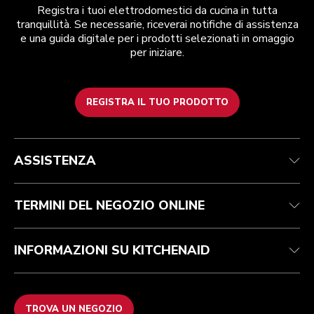
Registra i tuoi elettrodomestici da cucina in tutta
tranquillità. Se necessarie, riceverai notifiche di assistenza
e una guida digitale per i prodotti selezionati in omaggio
per iniziare.
REGISTRA IL TUO PRODOTTO
Assistenza clienti
Termini e condizioni
Per il marchio
Trova un negozio
Traccia il tuo ordine
Spedizione e consegna
La nostra storia
ASSISTENZA
Garanzia e documentazione
Resi e rimborsi
Contattaci
Imprint
FAQ
Dichiarazione di accessibilità
ODR
TERMINI DEL NEGOZIO ONLINE
INFORMAZIONI SU KITCHENAID
TROVA UN NEGOZIO