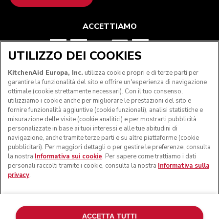
ACCETTIAMO
UTILIZZO DEI COOKIES
SEGUICI
KitchenAid Europa, Inc.
utilizza cookie propri e di terze parti per
garantire la funzionalità del sito e offrire un'esperienza di navigazione
ottimale (cookie strettamente necessari). Con il tuo consenso,
utilizziamo i cookie anche per migliorare le prestazioni del sito e
fornire funzionalità aggiuntive (cookie funzionali), analisi statistiche e
misurazione delle visite (cookie analitici) e per mostrarti pubblicità
personalizzate in base ai tuoi interessi e alle tue abitudini di
navigazione, anche tramite terze parti e su altre piattaforme (cookie
pubblicitari). Per maggiori dettagli o per gestire le preferenze, consulta
la nostra
Informativa sui cookie
. Per sapere come trattiamo i dati
personali raccolti tramite i cookie, consulta la nostra
Informativa sulla
privacy
.
© KitchenAid 2026 - Tutti i diritti riservati. KitchenAid e il
design della planetaria sono marchi commerciali negli Stati
Uniti e altrove.
ACCETTA TUTTI