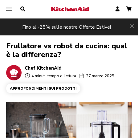
Fino al -25% sulle nostre Offerte Estive!
Hi
Frullatore vs robot da cucina: qual
è la differenza?
Chef KitchenAid
4 minuti, tempo di lettura
27 marzo 2025
APPROFONDIMENTI SUI PRODOTTI