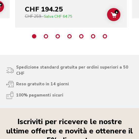
+
CHF 194.25
ADD TO CART
+
CHF 259.-
ADD TO C
Salva
CHF 64.75
Spedizione standard gratuita per ordini superiori a 50
CHF
Reso gratuito in 14 giorni
100% pagamenti sicuri
Iscriviti per ricevere le nostre
ultime offerte e novità e ottenere il