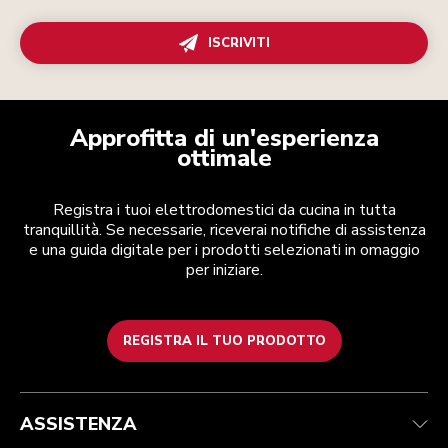
ISCRIVITI
Approfitta di un'esperienza
ottimale
Registra i tuoi elettrodomestici da cucina in tutta
tranquillità. Se necessarie, riceverai notifiche di assistenza
e una guida digitale per i prodotti selezionati in omaggio
per iniziare.
REGISTRA IL TUO PRODOTTO
Assistenza clienti
Termini e condizioni
Per il marchio
Trova un negozio
Traccia il tuo ordine
Spedizione e consegna
La nostra storia
ASSISTENZA
Garanzia e documentazione
Resi e rimborsi
Contattaci
Imprint