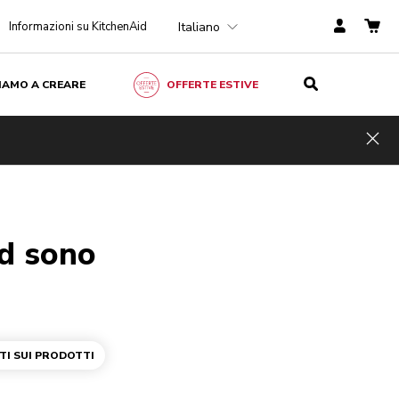
Italiano
Informazioni su KitchenAid
ZIAMO A CREARE
OFFERTE ESTIVE
Hid
id sono
I SUI PRODOTTI