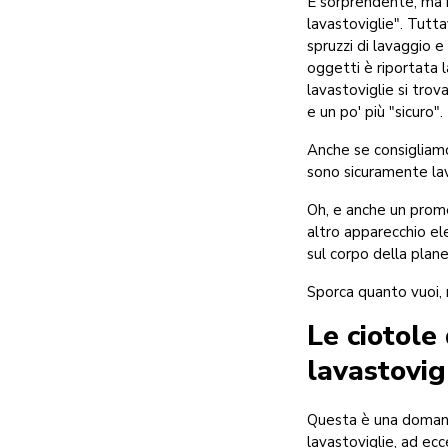
È sorprendente, ma n
lavastoviglie". Tutta
spruzzi di lavaggio e
oggetti è riportata l
lavastoviglie si tro
e un po' più "sicuro".
Anche se consigliamo
sono sicuramente lava
Oh, e anche un prom
altro apparecchio el
sul corpo della planet
Sporca quanto vuoi, 
Le ciotole
lavastovig
Questa è una domanda
lavastoviglie, ad ecc