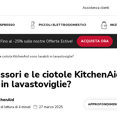
Assistenza clienti
ESPRESSO
PICCOLI ELETTRODOMESTICI
INI
Fino al -25% sulle nostre Offerte Estive!
ACQUISTA ORA
le ciotole KitchenAid sono lavabili in lavastoviglie?
essori e le ciotole KitchenA
 in lavastoviglie?
chenAid
APPROFONDIMENT
i lettura di 4 minuti
27 marzo 2025