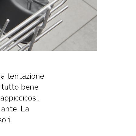
 la tentazione
 tutto bene
appiccicosi,
dante. La
sori