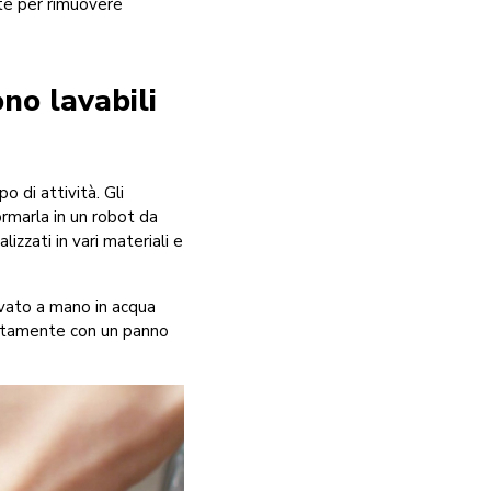
te per rimuovere
no lavabili
 di attività. Gli
ormarla in un robot da
izzati in vari materiali e
avato a mano in acqua
ratamente con un panno