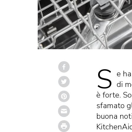
S
e ha
di m
è forte. S
sfamato gl
Email
buona noti
Print
KitchenAid