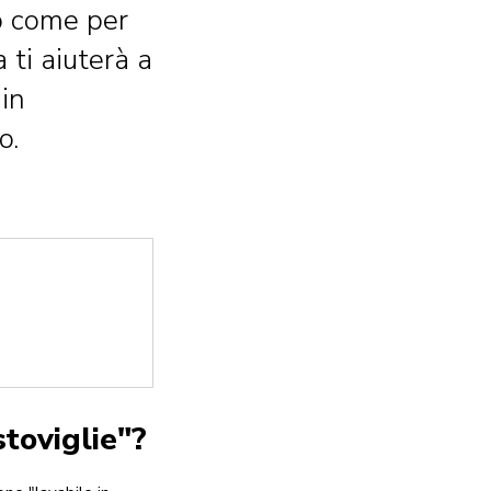
io come per
a ti aiuterà a
 in
o.
stoviglie"?