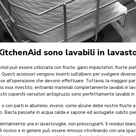
KitchenAid sono lavabili in lavasto
Aid può essere utilizzata con fruste, ganci impastatori, fruste piatt
. Questi accessori vengono inseriti sull'albero per svolgere diverse 
 base all'operazione che devono effettuare. Tuttavia, la maggior par
iaio inox rivestito, entrambi materiali completamente lavabili in lav
ostri coperchi versatori antispruzzo sono perfettamente lavabili in
o o con parti in alluminio, invece, come alcune delle nostre fruste 
. Basta passarle in acqua calda e sapone ed asciugarle subito per 
entalmente una in lavastoviglie, non preoccuparti. Il residuo bian
 è nocivo e in genere può essere rimosso strofinando con una spazz