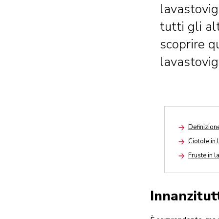
lavastovig
tutti gli a
scoprire qu
lavastovig
Definizione
Arrow
Ciotole in 
Arrow
Fruste in l
Arrow
Innanzitutt