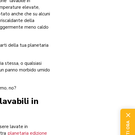
ne "lavabile in
temperature elevate,
otato anche che su alcuni
 riscaldante della
è leggermente meno caldo
rti della tua planetaria
 stessa, o qualsiasi
on un panno morbido umido
imo, no?
avabili in
sere lavate in
stra
planetaria edizione