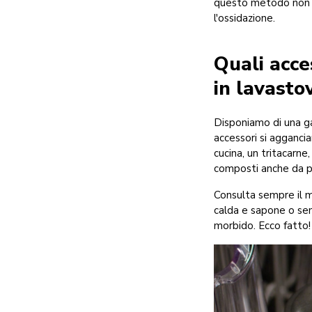
questo metodo non f
l'ossidazione.
Quali acce
in lavasto
Disponiamo di una ga
accessori si agganci
cucina, un tritacarne
composti anche da par
Consulta sempre il m
calda e sapone o se
morbido. Ecco fatto!