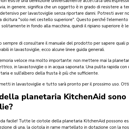
on esiste una definizione universalmente accettata dell'espressio
via, in genere, significa che un oggetto è in grado di resistere a 
 detersivo per lavastoviglie senza riportare danni. Potresti aver n
a dicitura "solo nel cestello superiore". Questo perché l'elemento
va solitamente in fondo alla macchina, quindi il ripiano superiore 
 sempre di consultare il manuale del prodotto per sapere quali pa
bili in lavastoviglie, ecco alcune linee guida generali.
emoria veloce ma molto importante: non mettere mai la planetaria
ettrico, in lavastoviglie o in acqua saponata. Una pulita rapida c
aria e sull'albero della frusta è più che sufficiente.
metti in lavastoviglie e tutto sarà pronto per il prossimo uso. Ott
 della planetaria KitchenAid sono l
lie?
 facile! Tutte le ciotole della planetaria KitchenAid possono es
ezione di una, la ciotola in rame martellato in dotazione con la no