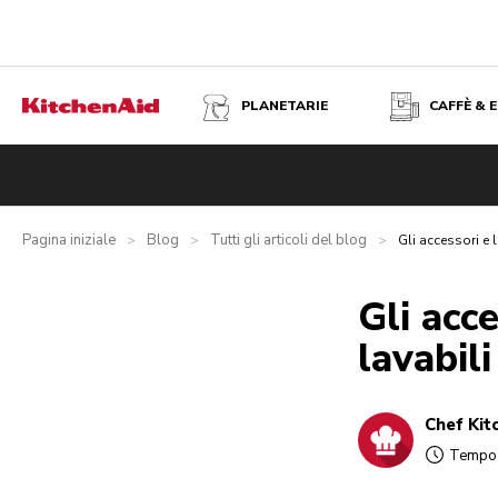
PLANETARIE
CAFFÈ & 
Pagina iniziale
Blog
Tutti gli articoli del blog
>
>
>
Gli accessori e 
Gli acc
lavabili
Chef Kit
Tempo d