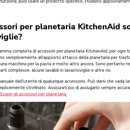
unziona, puoi usare un prodotto specifico, studiato appositamen
ssori per planetaria KitchenAid so
viglie?
mma completa di accessori per planetaria KitchenAid, per ogni tipo
ano semplicemente all'apposito attacco della planetaria per trasf
, una macchina per la pasta e molto altro ancora. Sono pertanto real
ti complesse, alcune lavabili in lavastoviglie e altre no.
anuale dell'utente di qualunque accessorio. Può darsi che vada l
mplicemente strofinato. Assicurati poi di asciugarlo sempre accu
Scopri gli accessori per planetaria