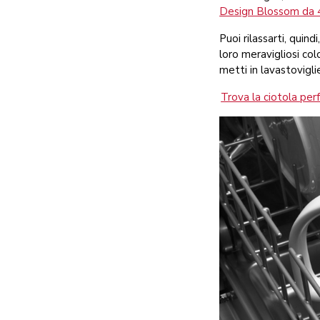
Design Blossom da 4
Puoi rilassarti, quin
loro meravigliosi col
metti in lavastovigl
Trova la ciotola per