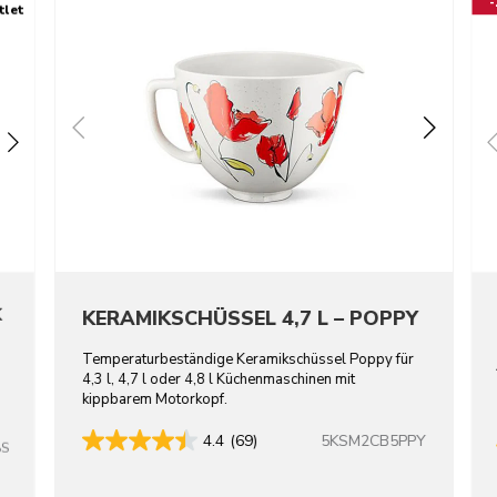
tlet
K
KERAMIKSCHÜSSEL 4,7 L – POPPY
Temperaturbeständige Keramikschüssel Poppy für
4,3 l, 4,7 l oder 4,8 l Küchenmaschinen mit
kippbarem Motorkopf.
5KSM2CB5PPY
4.4
(69)
BS