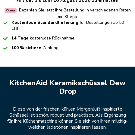
Artikel bis zum 10 August 2026 zu erhalten
Bezahlen Sie jetzt Ihre Bestellung in verschiedenen Raten
mit Klarna
Checked
Kostenlose Standardlieferung
für Bestellungen ab 50
CHF
Checked
14 Tage
kostenlose Rücknahme
Checked
100 % sichere
Zahlung
KitchenAid Keramikschüssel Dew
Drop
Diese von der frischen, kühlen Morgenluft inspirierte
Schüssel ist schön, robust und praktisch. Als Ergänzung
für Ihre Küchenmaschine können Sie sich von ihren milchig-
weichen Jadetönen inspirieren lassen.