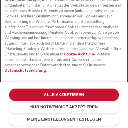
KitchenAid Europa, Inc.
verwendet Cookies von Erstanbietern und
Drittanbietern um die Funktionalität der Website zu gewährleisten und
ein nahtloses Browser-Erlebnis zu bieten (unbedingt notwendige
Cookies). Mit Ihrer Zustimmung verwenden wir Cookies auch zur
Verbesserung der Website-Performance, zur Bereitstellung
zusätzlicher Funktionen (funktionale Cookies), statistischer Analysen
und Reichweitenmessung (Analyse-Cookies) sowie zur Anzeige von
Werbung, die auf Ihre Interessen und Ihre Internetsuchgewohnheiten
zugeschnitten ist – auch durch Dritte und andere Plattformen
(Marketing-Cookies). Weitere Informationen (auch zum Verwalten Ihrer
Einstellungen) finden Sie in unserer
Cookie-Richtlinie
. Weitere
Informationen darüber, wie wir die über Cookies erfassten
personenbezogenen Daten verarbeiten, finden Sie in unserer
Datenschutzerklärung
.
Kostenlose Standardlieferung für Bestellungen ab 50
CHF
ALLE AKZEPTIEREN
14 Tage kostenlose Rücknahme
NUR NOTWENDIGE AKZEPTIEREN
100 % sichere Zahlung
CHF 119.-
CHF 89.25
IN DEN EINKAUFSWAGEN
Kosten
MEINE EINSTELLUNGEN FESTLEGEN
einsparen
CHF 29.75