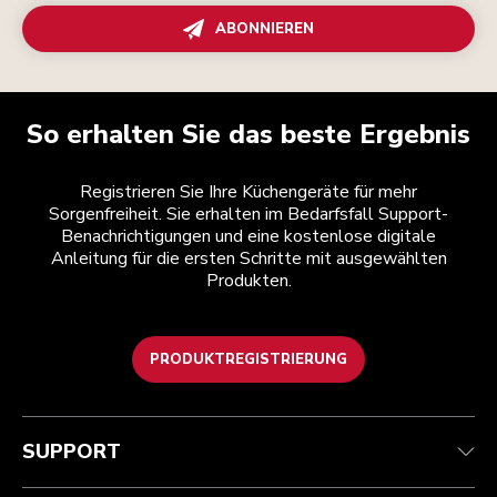
ABONNIEREN
So erhalten Sie das beste Ergebnis
Registrieren Sie Ihre Küchengeräte für mehr
Sorgenfreiheit. Sie erhalten im Bedarfsfall Support-
Benachrichtigungen und eine kostenlose digitale
Anleitung für die ersten Schritte mit ausgewählten
Produkten.
PRODUKTREGISTRIERUNG
Kundenservice
Teilnahmebedingungen
Die Marke
Händlersuche
Verfolgen Sie Ihre Bestellung
Versand und Lieferung
Unsere Geschichte
SUPPORT
Garantie und Dokumente
Rückgaben und Erstattungen
Kontaktieren Sie uns.
Impressum
Häufig gestellte fragen
Erklärung zur Barrierefreiheit
ODR