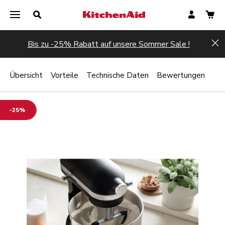
Bis zu -25% Rabatt auf unsere Sommer Sale !
Hi
Übersicht
Vorteile
Technische Daten
Bewertungen
-25%