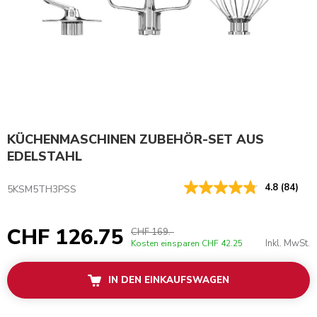
KÜCHENMASCHINEN ZUBEHÖR-SET AUS
EDELSTAHL
4.8
(84)
5KSM5TH3PSS
CHF 126.75
CHF 169.-
Inkl. MwSt.
Kosten einsparen
CHF 42.25
IN DEN EINKAUFSWAGEN