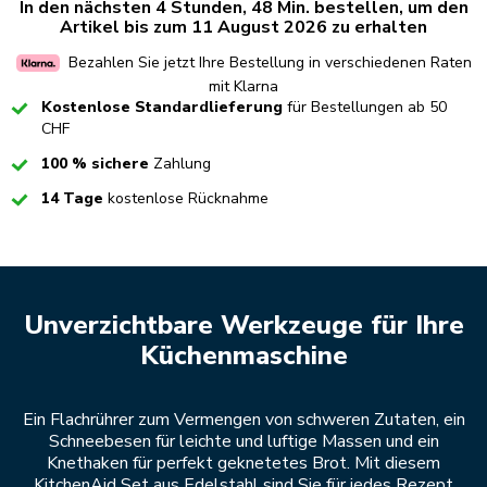
In den nächsten 4 Stunden, 48 Min. bestellen, um den
Artikel bis zum 11 August 2026 zu erhalten
Bezahlen Sie jetzt Ihre Bestellung in verschiedenen Raten
mit Klarna
Checked
Kostenlose Standardlieferung
für Bestellungen ab 50
CHF
Checked
100 % sichere
Zahlung
Checked
14 Tage
kostenlose Rücknahme
Unverzichtbare Werkzeuge für Ihre
Küchenmaschine
Ein Flachrührer zum Vermengen von schweren Zutaten, ein
Schneebesen für leichte und luftige Massen und ein
Knethaken für perfekt geknetetes Brot. Mit diesem
KitchenAid Set aus Edelstahl sind Sie für jedes Rezept