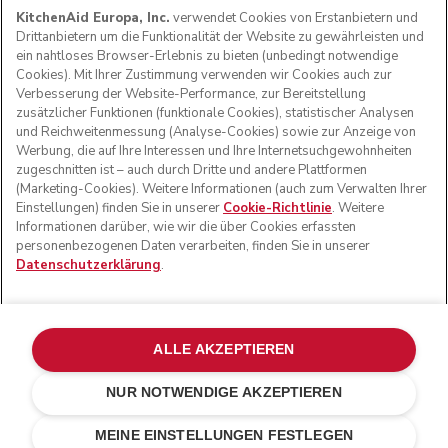
KitchenAid Europa, Inc.
verwendet Cookies von Erstanbietern und
Drittanbietern um die Funktionalität der Website zu gewährleisten und
ein nahtloses Browser-Erlebnis zu bieten (unbedingt notwendige
Cookies). Mit Ihrer Zustimmung verwenden wir Cookies auch zur
Verbesserung der Website-Performance, zur Bereitstellung
zusätzlicher Funktionen (funktionale Cookies), statistischer Analysen
und Reichweitenmessung (Analyse-Cookies) sowie zur Anzeige von
Werbung, die auf Ihre Interessen und Ihre Internetsuchgewohnheiten
zugeschnitten ist – auch durch Dritte und andere Plattformen
(Marketing-Cookies). Weitere Informationen (auch zum Verwalten Ihrer
Einstellungen) finden Sie in unserer
Cookie-Richtlinie
. Weitere
Informationen darüber, wie wir die über Cookies erfassten
© KitchenAid 2026 - Alle Rechte vorbehalten. KitchenAid
personenbezogenen Daten verarbeiten, finden Sie in unserer
und das Design der Küchenmaschine sind eingetragene
Datenschutzerklärung
.
Marken in den USA und in anderen Ländern.
Meine cookies verwalten
Datenschutzerklärung
Cookie-Erklärung
Andere Länder
Online-Schlichtung
ALLE AKZEPTIEREN
NUR NOTWENDIGE AKZEPTIEREN
CHF 169.-
CHF 126.75
IN DEN EINKAUFSWAGEN
Kosten
MEINE EINSTELLUNGEN FESTLEGEN
einsparen
CHF 42.25