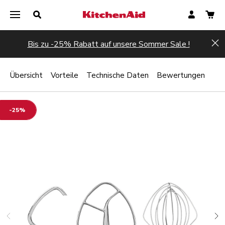
Bis zu -25% Rabatt auf unsere Sommer Sale !
Hi
Übersicht
Vorteile
Technische Daten
Bewertungen
-25%