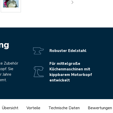
ung
Robuster Edelstahl
te Zubehör
Für mittelgroße
opf. Sie
Küchenmaschinen mit
r Jahre
kippbarem Motorkopf
mmt.
entwickelt
Übersicht
Vorteile
Technische Daten
Bewertungen