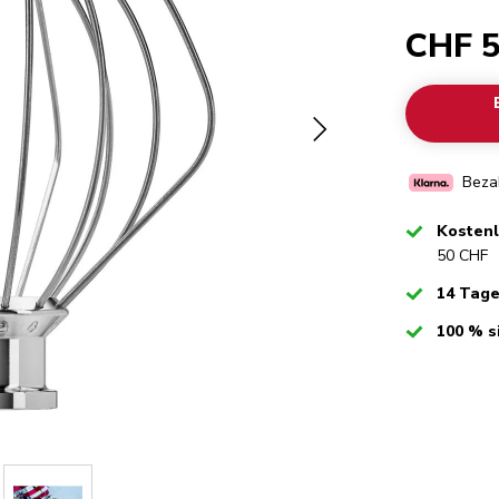
CHF 5
Bezah
Checked
Kosten
50 CHF
Checked
14 Tag
Checked
100 % s