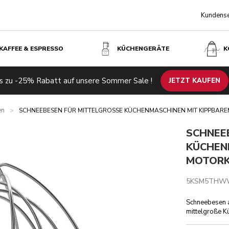
Kundense
KAFFEE & ESPRESSO
KÜCHENGERÄTE
K
MIT KIPPBAREM MOTORKOPF – EDELSTAHL
CHF 7
CHF 59.25
Kosten
s zu -25% Rabatt auf unsere Sommer Sale !
einspa
JETZT KAUFEN
en
>
SCHNEEBESEN FÜR MITTELGROSSE KÜCHENMASCHINEN MIT KIPPBARE
SCHNEE
KÜCHEN
MOTORK
5KSM5THW
Schneebesen au
mittelgroße K