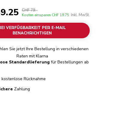
9.25
CHF 79.-
Inkl. MwSt.
Kosten einsparen
CHF 19.75
BEI VERFÜGBARKEIT PER E-MAIL
BENACHRICHTIGEN
len Sie jetzt Ihre Bestellung in verschiedenen
Raten mit Klarna
lose Standardlieferung
für Bestellungen ab
e
kostenlose Rücknahme
ichere
Zahlung