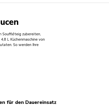
aucen
n Souffléteig zubereiten,
 4,8 L Küchenmaschine von
Zutaten. So werden Ihre
en für den Dauereinsatz