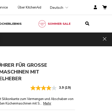
Deutsch
rvice
Über KitchenAid
OCHERLEBNIS
SOMMER SALE
CHF 69.-
IN DEN EINKAUFSWAGEN
CHF 51.75
Inkl.
Kosten
MwSt.
Hid
einsparen
CHF 17.25
ÜHRER FÜR GROSSE
MASCHINEN MIT
ELHEBER
3.9
(19)
it Silikonkante zum Vermengen und Abschaben von
Mehr
oßen Küchenmaschinen mit S
...