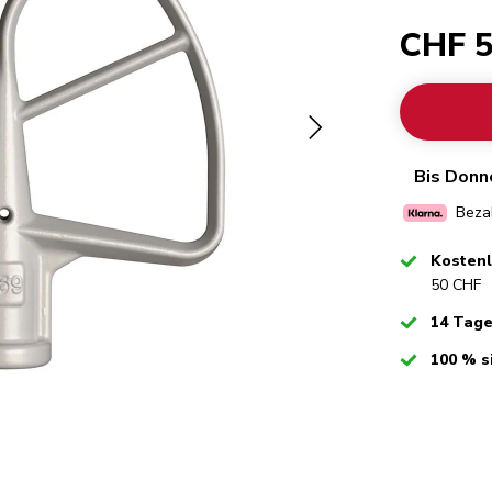
CHF 5
Bis Donn
Bezah
Checked
Kosten
50 CHF
Checked
14 Tag
Checked
100 % s