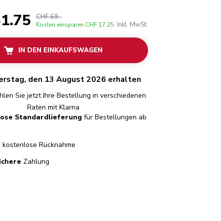
1.75
CHF 69.-
Inkl. MwSt.
Kosten einsparen
CHF 17.25
IN DEN EINKAUFSWAGEN
erstag, den 13 August 2026 erhalten
len Sie jetzt Ihre Bestellung in verschiedenen
Raten mit Klarna
lose Standardlieferung
für Bestellungen ab
e
kostenlose Rücknahme
ichere
Zahlung