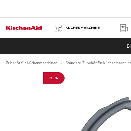
KÜCHENMASCHINE
FLEXI-RÜHRER FÜR GROSSE KÜCHENMASCHINEN MIT SC
Bi
Übersicht
Vorteile
Technische Daten
Bewertungen
Zubehör für Küchenmaschinen
Standard Zubehör für Küchenmaschin
>
-25%