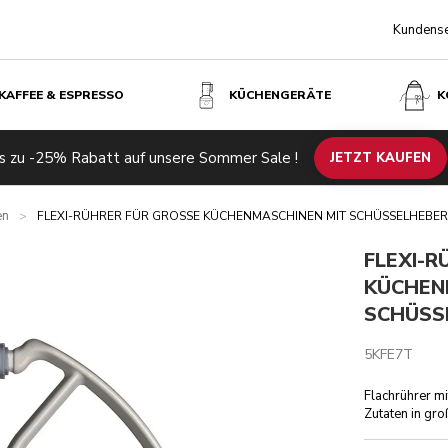
Kundense
KAFFEE & ESPRESSO
KÜCHENGERÄTE
K
HÜSSELHEBER
s zu -25% Rabatt auf unsere Sommer Sale !
JETZT KAUFEN
en
>
FLEXI-RÜHRER FÜR GROSSE KÜCHENMASCHINEN MIT SCHÜSSELHEBER
FLEXI-R
KÜCHEN
SCHÜSS
5KFE7T
Flachrührer m
Zutaten in gr