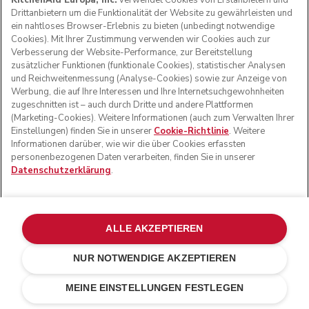
KitchenAid Europa, Inc.
verwendet Cookies von Erstanbietern und
Drittanbietern um die Funktionalität der Website zu gewährleisten und
PRODUKTREGISTRIERUNG
ein nahtloses Browser-Erlebnis zu bieten (unbedingt notwendige
Cookies). Mit Ihrer Zustimmung verwenden wir Cookies auch zur
Verbesserung der Website-Performance, zur Bereitstellung
Kundenservice
Teilnahmebedingungen
Die Marke
Händlersuche
zusätzlicher Funktionen (funktionale Cookies), statistischer Analysen
Verfolgen Sie Ihre Bestellung
Versand und Lieferung
Unsere Geschichte
und Reichweitenmessung (Analyse-Cookies) sowie zur Anzeige von
SUPPORT
Garantie und Dokumente
Rückgaben und Erstattungen
Kontaktieren Sie uns.
Impressum
Werbung, die auf Ihre Interessen und Ihre Internetsuchgewohnheiten
Häufig gestellte fragen
Erklärung zur Barrierefreiheit
zugeschnitten ist – auch durch Dritte und andere Plattformen
ODR
(Marketing-Cookies). Weitere Informationen (auch zum Verwalten Ihrer
E-SHOP-BEDINGUNGEN
Einstellungen) finden Sie in unserer
Cookie-Richtlinie
. Weitere
Informationen darüber, wie wir die über Cookies erfassten
personenbezogenen Daten verarbeiten, finden Sie in unserer
ÜBER KITCHENAID
Datenschutzerklärung
.
HÄNDLERSUCHE
ALLE AKZEPTIEREN
NUR NOTWENDIGE AKZEPTIEREN
WIR AKZEPTIEREN
CHF 59.-
CHF 44.25
IN DEN EINKAUFSWAGEN
Kosten
MEINE EINSTELLUNGEN FESTLEGEN
einsparen
CHF 14.75