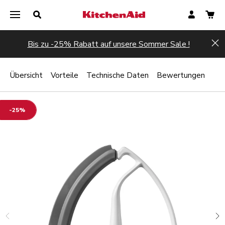
Bis zu -25% Rabatt auf unsere Sommer Sale !
Hi
Übersicht
Vorteile
Technische Daten
Bewertungen
-25%