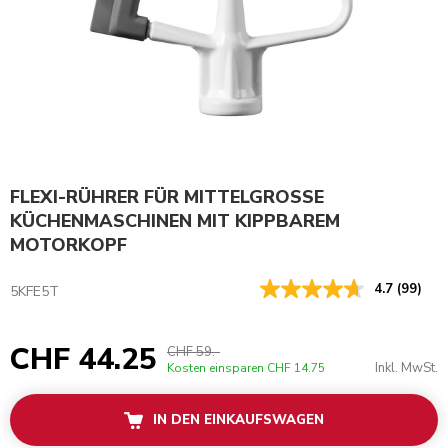
FLEXI-RÜHRER FÜR MITTELGROSSE
KÜCHENMASCHINEN MIT KIPPBAREM
MOTORKOPF
4.7
(99)
5KFE5T
CHF 44.25
CHF 59.-
Inkl. MwSt.
Kosten einsparen
CHF 14.75
IN DEN EINKAUFSWAGEN