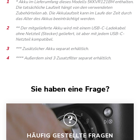
* Akku im Lieferumfang dieses Modells 5KKVR121BM enthalten.
Die tatsächliche Laufzeit hängt von den verwendeten
Zubehörteilen ab. Die Akkulaufzeit kann im Laufe der Zeit durch
das Alter des Akkus beeinträchtigt werden.
** Der mitgelieferte Akku wird mit einem USB-C-Ladekabel
ohne Netzteil (Stecker) geliefert, ist aber mit jedem USB-C-
Netzteil kompatibel.
*** Zusätzlicher Akku separat erhältlich.
**** Außerdem sind 3 Zusatzfilter separat erhältlich.
Sie haben eine Frage?
HÄUFIG GESTELLTE FRAGEN