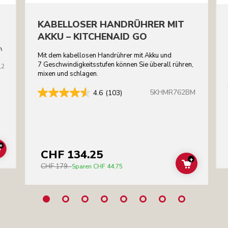
KABELLOSER HANDRÜHRER MIT
AKKU – KITCHENAID GO
m.
Mit dem kabellosen Handrührer mit Akku und
7 Geschwindigkeitsstufen können Sie überall rühren,
12
mixen und schlagen.
5KHMR762BM
4.6
(103)
+
CHF 134.25
ADD TO CART
+
CHF 179.-
ADD TO C
Sparen
CHF 44.75