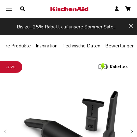
Bis zu -25% Rabatt auf unsere Sommer Sale !
Hi
liche Produkte
Inspiration
Technische Daten
Bewertungen
Kabellos
-25%