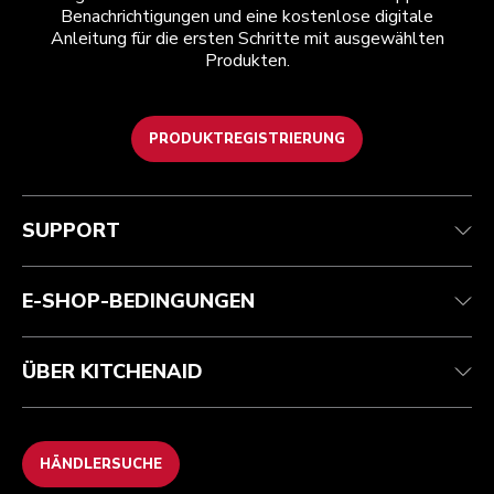
Benachrichtigungen und eine kostenlose digitale
Anleitung für die ersten Schritte mit ausgewählten
Produkten.
PRODUKTREGISTRIERUNG
Kundenservice
Teilnahmebedingungen
Die Marke
Händlersuche
Verfolgen Sie Ihre Bestellung
Versand und Lieferung
Unsere Geschichte
SUPPORT
Garantie und Dokumente
Rückgaben und Erstattungen
Kontaktieren Sie uns.
Impressum
Häufig gestellte fragen
Erklärung zur Barrierefreiheit
ODR
E-SHOP-BEDINGUNGEN
ÜBER KITCHENAID
HÄNDLERSUCHE