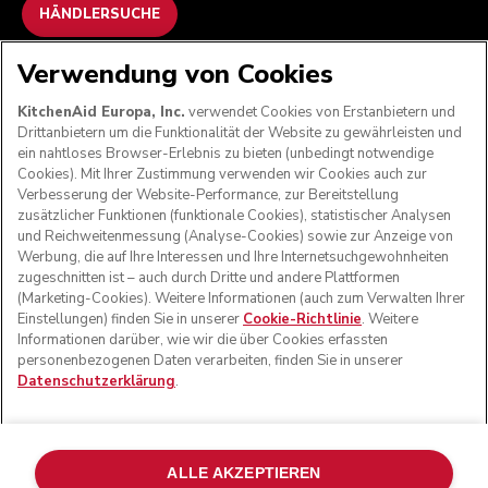
HÄNDLERSUCHE
Verwendung von Cookies
WIR AKZEPTIEREN
KitchenAid Europa, Inc.
verwendet Cookies von Erstanbietern und
Drittanbietern um die Funktionalität der Website zu gewährleisten und
ein nahtloses Browser-Erlebnis zu bieten (unbedingt notwendige
Cookies). Mit Ihrer Zustimmung verwenden wir Cookies auch zur
FOLGEN SIE UNS
Verbesserung der Website-Performance, zur Bereitstellung
zusätzlicher Funktionen (funktionale Cookies), statistischer Analysen
und Reichweitenmessung (Analyse-Cookies) sowie zur Anzeige von
Werbung, die auf Ihre Interessen und Ihre Internetsuchgewohnheiten
zugeschnitten ist – auch durch Dritte und andere Plattformen
(Marketing-Cookies). Weitere Informationen (auch zum Verwalten Ihrer
Einstellungen) finden Sie in unserer
Cookie-Richtlinie
. Weitere
Informationen darüber, wie wir die über Cookies erfassten
personenbezogenen Daten verarbeiten, finden Sie in unserer
Datenschutzerklärung
.
© KitchenAid 2026 - Alle Rechte vorbehalten. KitchenAid
und das Design der Küchenmaschine sind eingetragene
ALLE AKZEPTIEREN
Marken in den USA und in anderen Ländern.