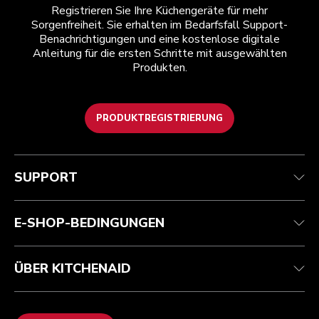
Registrieren Sie Ihre Küchengeräte für mehr
Sorgenfreiheit. Sie erhalten im Bedarfsfall Support-
Benachrichtigungen und eine kostenlose digitale
Anleitung für die ersten Schritte mit ausgewählten
Produkten.
PRODUKTREGISTRIERUNG
Kundenservice
Teilnahmebedingungen
Die Marke
Händlersuche
Verfolgen Sie Ihre Bestellung
Versand und Lieferung
Unsere Geschichte
SUPPORT
Garantie und Dokumente
Rückgaben und Erstattungen
Kontaktieren Sie uns.
Impressum
Häufig gestellte fragen
Erklärung zur Barrierefreiheit
ODR
E-SHOP-BEDINGUNGEN
ÜBER KITCHENAID