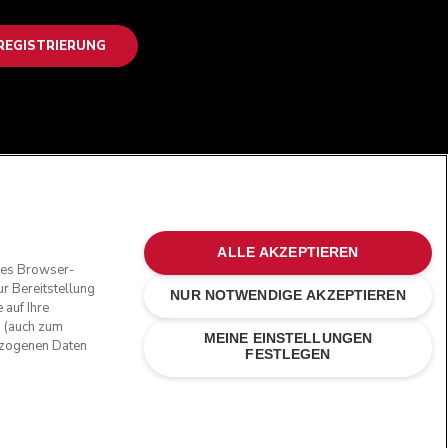
EGISTRIERUNG
FOLGEN SIE UNS
ALLE AKZEPTIEREN
oses Browser-
r Bereitstellung
NUR NOTWENDIGE AKZEPTIEREN
 auf Ihre
n (auch zum
MEINE EINSTELLUNGEN
bezogenen Daten
FESTLEGEN
ne Marken in den USA und in anderen Ländern.
Online-Schlichtung