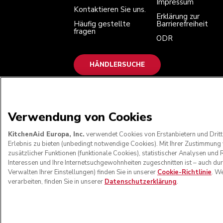
Impressum
Kontaktieren Sie uns.
Erklärung zur
Häufig gestellte
Barrierefreiheit
fragen
ODR
HÄNDLERSUCHE
WIR AKZEPTIEREN
Verwendung von Cookies
KitchenAid Europa, Inc.
verwendet Cookies von Erstanbietern und Dritt
Erlebnis zu bieten (unbedingt notwendige Cookies). Mit Ihrer Zustimmun
zusätzlicher Funktionen (funktionale Cookies), statistischer Analysen u
Interessen und Ihre Internetsuchgewohnheiten zugeschnitten ist – auch du
Verwalten Ihrer Einstellungen) finden Sie in unserer
Cookie-Richtlinie
. W
verarbeiten, finden Sie in unserer
Datenschutzerklärung
.
© KitchenAid 2026 - Alle Rechte vorbehalten
Meine cookies ver