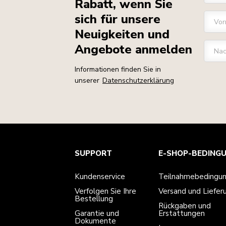
Rabatt, wenn Sie
sich für unsere
Vo
Neuigkeiten und
Angebote anmelden
Na
Informationen finden Sie in
unserer
Datenschutzerklärung
Kundenservice
Teilnahmebedingungen
Die Marke
Händlersuche
SUPPORT
E-SHOP-BEDING
Verfolgen Sie Ihre Bestellung
Versand und Lieferung
Unsere Geschichte
Garantie und Dokumente
Rückgaben und Erstattungen
Kontaktieren Sie uns.
Impressum
Kundenservice
Teilnahmebedingu
Häufig gestellte fragen
Erklärung zur Barrierefreiheit
ODR
Verfolgen Sie Ihre
Versand und Liefer
Bestellung
Rückgaben und
Garantie und
Erstattungen
Dokumente