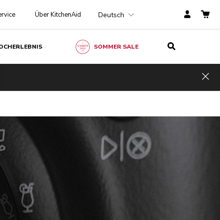
Deutsch
rvice
Über KitchenAid
OCHERLEBNIS
SOMMER SALE
Hid