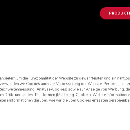
PRODUKTR
anbietern um die Funktionalität der Website zu gewährleisten und ein nahtl
g verwenden wir Cookies auch zur Verbesserung der Website-Performance, zu
nd Reichweitenmessung (Analyse-Cookies) sowie zur Anzeige von Werbung, die
rch Dritte und andere Plattformen (Marketing-Cookies). Weitere Informatione
eitere Informationen darüber, wie wir die über Cookies erfassten personen
. KitchenAid und das Design der Küchenmaschine sind eingetrage
walten
Datenschutzerklärung
Cookie-Erklärung
Andere Länder