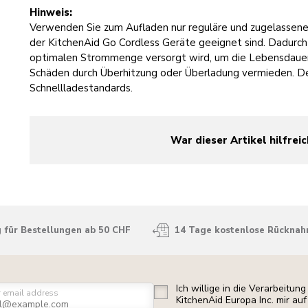
Hinweis:
Verwenden Sie zum Aufladen nur reguläre und zugelassene
der KitchenAid Go Cordless Geräte geeignet sind. Dadurch 
optimalen Strommenge versorgt wird, um die Lebensdaue
Schäden durch Überhitzung oder Überladung vermieden. De
Schnellladestandards.
War dieser Artikel hilfreic
yes
no
 für Bestellungen ab 50 CHF
14 Tage kostenlose Rückna
Ich willige in die Verarbeitu
r email address
KitchenAid Europa Inc. mir a