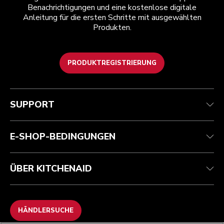
Benachrichtigungen und eine kostenlose digitale
Anleitung für die ersten Schritte mit ausgewählten
Produkten.
PRODUKTREGISTRIERUNG
Kundenservice
Teilnahmebedingungen
Die Marke
Händlersuche
Verfolgen Sie Ihre Bestellung
Versand und Lieferung
Unsere Geschichte
SUPPORT
Garantie und Dokumente
Rückgaben und Erstattungen
Kontaktieren Sie uns.
Impressum
Häufig gestellte fragen
Erklärung zur Barrierefreiheit
ODR
E-SHOP-BEDINGUNGEN
ÜBER KITCHENAID
HÄNDLERSUCHE