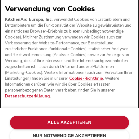
Verwendung von Cookies
WIR AKZEPTIEREN
KitchenAid Europa, Inc.
verwendet Cookies von Erstanbietern und
Drittanbietern um die Funktionalität der Website zu gewährleisten und
ein nahtloses Browser-Erlebnis zu bieten (unbedingt notwendige
Cookies). Mit Ihrer Zustimmung verwenden wir Cookies auch zur
FOLGEN SIE UNS
Verbesserung der Website-Performance, zur Bereitstellung
zusätzlicher Funktionen (funktionale Cookies), statistischer Analysen
und Reichweitenmessung (Analyse-Cookies) sowie zur Anzeige von
Werbung, die auf Ihre Interessen und Ihre Internetsuchgewohnheiten
zugeschnitten ist – auch durch Dritte und andere Plattformen
(Marketing-Cookies). Weitere Informationen (auch zum Verwalten Ihrer
Einstellungen) finden Sie in unserer
Cookie-Richtlinie
. Weitere
Informationen darüber, wie wir die über Cookies erfassten
personenbezogenen Daten verarbeiten, finden Sie in unserer
Datenschutzerklärung
.
© KitchenAid 2026 - Alle Rechte vorbehalten. KitchenAid
und das Design der Küchenmaschine sind eingetragene
ALLE AKZEPTIEREN
Marken in den USA und in anderen Ländern.
NUR NOTWENDIGE AKZEPTIEREN
Meine cookies verwalten
Datenschutzerklärung