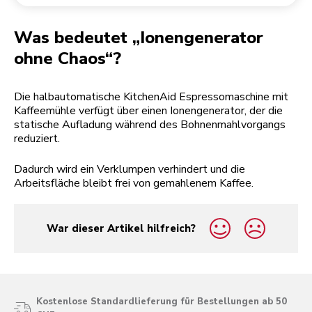
Rücksendung einer Bestellung
Kaffeemühle
Mein Konto
Was bedeutet „Ionengenerator
ohne Chaos“?
Die halbautomatische KitchenAid Espressomaschine mit
Kaffeemühle verfügt über einen Ionengenerator, der die
statische Aufladung während des Bohnenmahlvorgangs
reduziert.
Dadurch wird ein Verklumpen verhindert und die
Arbeitsfläche bleibt frei von gemahlenem Kaffee.
War dieser Artikel hilfreich?
yes
no
Kostenlose Standardlieferung für Bestellungen ab 50